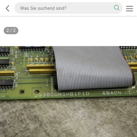
2
/
2