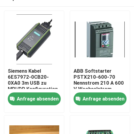
Siemens Kabel
ABB Softstarter
6ES7972-0CB20-
PSTX210-600-70
0XA0 3m USB zu
Nennstrom 210 A 600
MPI/DP Konfiguration
V Wechselstrom
Haus
und Diagnose
Anfrage absenden
Anfrage absenden
Produkte
Über uns