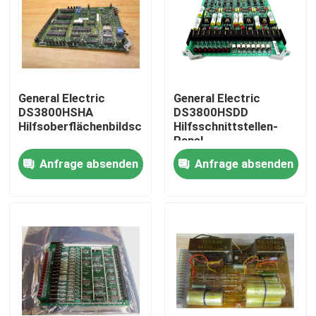
Fabrik-Ausflug
Qualitätskontrolle
General Electric
General Electric
DS3800HSHA
DS3800HSDD
Hilfsoberflächenbildschirm
Hilfsschnittstellen-
Treten Sie mit uns in Verbindung
Panel
Anfrage absenden
Anfrage absenden
Fordern Sie ein Zitat
Industrieller Servomotor
Industrielle Servo-Antriebe
Wechselstromservoverstärker