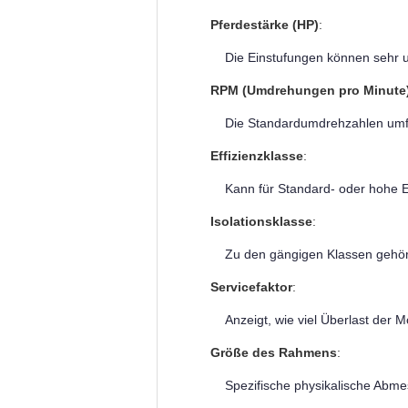
Pferdestärke (HP)
:
Die Einstufungen können sehr un
RPM (Umdrehungen pro Minute
Die Standardumdrehzahlen umfa
Effizienzklasse
:
Kann für Standard- oder hohe Eff
Isolationsklasse
:
Zu den gängigen Klassen gehöre
Servicefaktor
:
Anzeigt, wie viel Überlast der M
Größe des Rahmens
:
Spezifische physikalische Abm