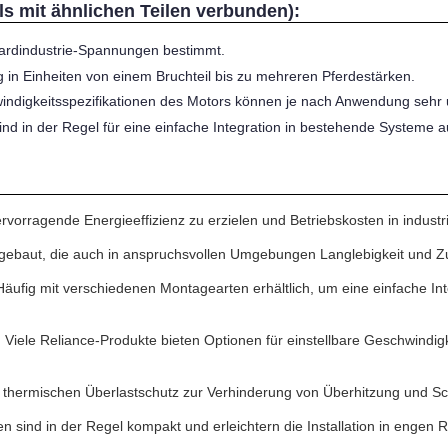
lls mit ähnlichen Teilen verbunden):
ndardindustrie-Spannungen bestimmt.
ig in Einheiten von einem Bruchteil bis zu mehreren Pferdestärken.
indigkeitsspezifikationen des Motors können je nach Anwendung sehr u
sind in der Regel für eine einfache Integration in bestehende Systeme 
ervorragende Energieeffizienz zu erzielen und Betriebskosten in indus
 gebaut, die auch in anspruchsvollen Umgebungen Langlebigkeit und Zu
Häufig mit verschiedenen Montagearten erhältlich, um eine einfache In
: Viele Reliance-Produkte bieten Optionen für einstellbare Geschwindigke
em thermischen Überlastschutz zur Verhinderung von Überhitzung und S
nen sind in der Regel kompakt und erleichtern die Installation in enge