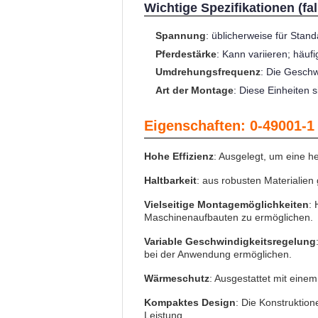
Wichtige Spezifikationen (fa
Spannung
: üblicherweise für Sta
Pferdestärke
: Kann variieren; häuf
Umdrehungsfrequenz
: Die Geschw
Art der Montage
: Diese Einheiten 
Eigenschaften: 0-49001-1
Hohe Effizienz
: Ausgelegt, um eine h
Haltbarkeit
: aus robusten Materialien
Vielseitige Montagemöglichkeiten
: 
Maschinenaufbauten zu ermöglichen.
Variable Geschwindigkeitsregelung
bei der Anwendung ermöglichen.
Wärmeschutz
: Ausgestattet mit ein
Kompaktes Design
: Die Konstruktio
Leistung.