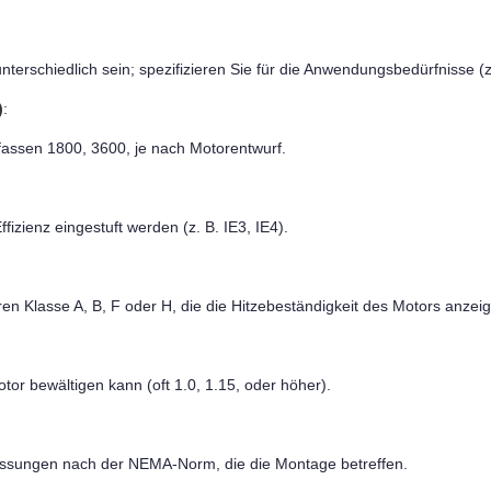
terschiedlich sein; spezifizieren Sie für die Anwendungsbedürfnisse (z
)
:
ssen 1800, 3600, je nach Motorentwurf.
izienz eingestuft werden (z. B. IE3, IE4).
n Klasse A, B, F oder H, die die Hitzebeständigkeit des Motors anzei
otor bewältigen kann (oft 1.0, 1.15, oder höher).
essungen nach der NEMA-Norm, die die Montage betreffen.