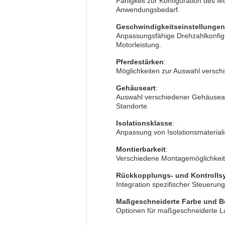
Fähigkeit zur Konfiguration des M
Anwendungsbedarf.
Geschwindigkeitseinstellungen
Anpassungsfähige Drehzahlkonfigur
Motorleistung.
Pferdestärken
:
Möglichkeiten zur Auswahl versc
Gehäuseart
:
Auswahl verschiedener Gehäuseart
Standorte.
Isolationsklasse
:
Anpassung von Isolationsmaterial
Montierbarkeit
:
Verschiedene Montagemöglichkeit
Rückkopplungs- und Kontrolls
Integration spezifischer Steueru
Maßgeschneiderte Farbe und B
Optionen für maßgeschneiderte L