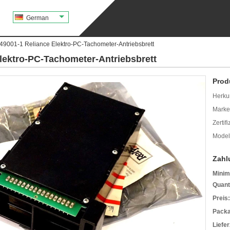
German
9001-1 Reliance Elektro-PC-Tachometer-Antriebsbrett
lektro-PC-Tachometer-Antriebsbrett
Prod
Herkun
Mark
Zertif
Model
Zahl
Minim
Quant
Preis:
Packa
Liefer