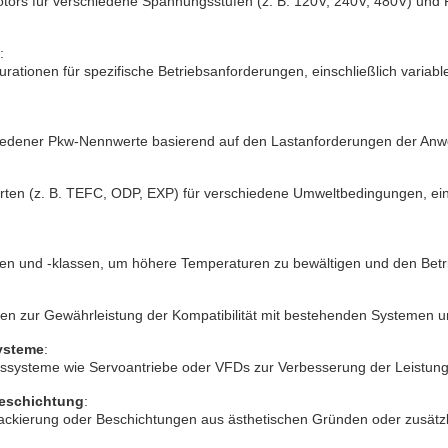
otors für verschiedene Spannungsstufen (z. B. 120V, 240V, 480V) und 
:
ationen für spezifische Betriebsanforderungen, einschließlich variable
hiedener Pkw-Nennwerte basierend auf den Lastanforderungen der An
en (z. B. TEFC, ODP, EXP) für verschiedene Umweltbedingungen, einsc
ien und -klassen, um höhere Temperaturen zu bewältigen und den Betr
en zur Gewährleistung der Kompatibilität mit bestehenden Systemen 
ysteme
:
ngssysteme wie Servoantriebe oder VFDs zur Verbesserung der Leistun
eschichtung
:
ackierung oder Beschichtungen aus ästhetischen Gründen oder zusätzl