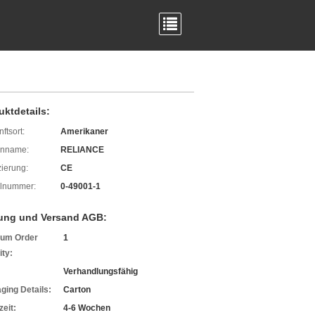
uktdetails:
ftsort:
Amerikaner
enname:
RELIANCE
izierung:
CE
lnummer:
0-49001-1
ung und Versand AGB:
um Order
1
ity:
Verhandlungsfähig
ging Details:
Carton
zeit:
4-6 Wochen