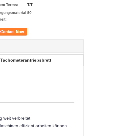
nt Terms:
T/T
rgungsmaterial-
50
eit:
kt
 Tachometerantriebsbrett
 weit verbreitet.
aschinen effizient arbeiten können.