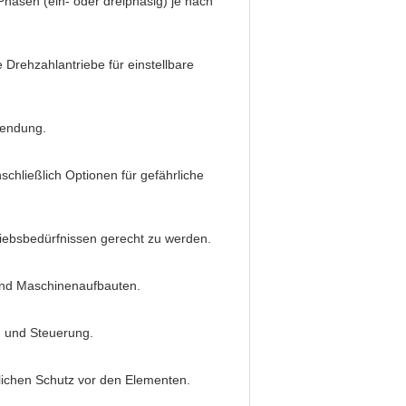
Phasen (ein- oder dreiphasig) je nach
 Drehzahlantriebe für einstellbare
wendung.
hließlich Optionen für gefährliche
iebsbedürfnissen gerecht zu werden.
und Maschinenaufbauten.
g und Steuerung.
ichen Schutz vor den Elementen.