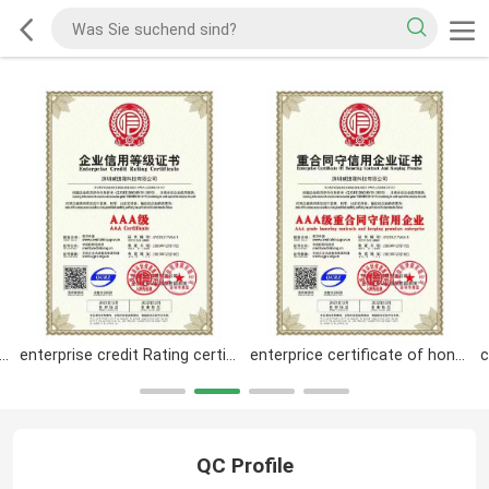
certificate of integrity management demenstration unit
enterprise credit Rating certificate
enterprice certificate of honoring and keeping promise
QC Profile