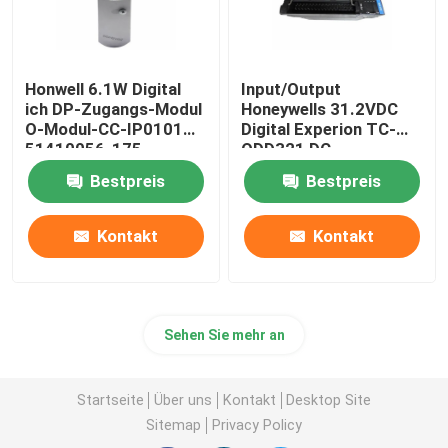
Honwell 6.1W Digital
Input/Output
ich DP-Zugangs-Modul
Honeywells 31.2VDC
O-Modul-CC-IP0101
Digital Experion TC-
51410056-175
ODD321 DC-
Profibus
Ausgabemodul
Bestpreis
Bestpreis
Kontakt
Kontakt
Sehen Sie mehr an
Startseite
Über uns
Kontakt
Desktop Site
Sitemap
Privacy Policy