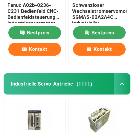
Fanuc A02b-0236-
Schwanzloser
C231 Bedienfeld CNC-
Wechselstromservomotor
Bedienfeldsteuerung
SGMAS-02A2A4C
Industrieservomotor
industrieller
Servomotor200w 200V
Bestpreis
Bestpreis
Kontakt
Kontakt
Industrielle Servo-Antriebe
(1111)