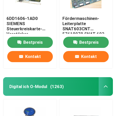
6DD1606-1AD0
Fördermaschinen-
SIEMENS
Leiterplatte
Steuerkreiskarte-
SNAT603CNT
Verstärker-
57618078 SNAT 603
Leiterplatte PT20M
CNT 61007041 Steuer
Bestpreis
Bestpreis
32MHz
Kontakt
Kontakt
Digital ich O-Modul
(1263)