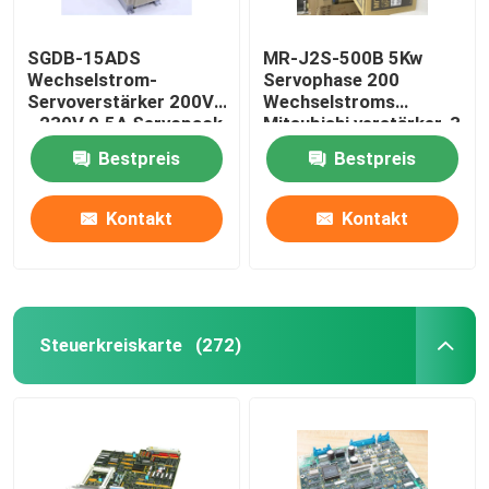
SGDB-15ADS
MR-J2S-500B 5Kw
Wechselstrom-
Servophase 200
Servoverstärker 200V
Wechselstroms
- 230V 9.5A Servopack
Mitsubishi verstärker-3
gab 10 Ampere ein
bis 230VAC 50/60Hz
Bestpreis
Bestpreis
Kontakt
Kontakt
Steuerkreiskarte
(272)