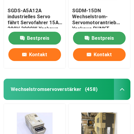
SGDS-A5A12A
SGDM-15DN
industrielles Servo
Wechselstrom-
fährt Servofahrer 15A
Servomotorantrieb
200V 3000W Yaskawa
Yaskawa PUNKT
Servopack 0,5
Bestpreis
Bestpreis
Amperes 32
Kontakt
Kontakt
Wechselstromservoverstärker
(458)