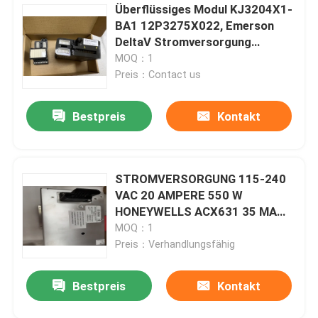
Überflüssiges Modul KJ3204X1-
BA1 12P3275X022, Emerson
DeltaV Stromversorgung
VE4002S1T2B5
MOQ：1
Preis：Contact us
Bestpreis
Kontakt
STROMVERSORGUNG 115-240
VAC 20 AMPERE 550 W
HONEYWELLS ACX631 35 MA
50/60 HZ
MOQ：1
Preis：Verhandlungsfähig
Bestpreis
Kontakt