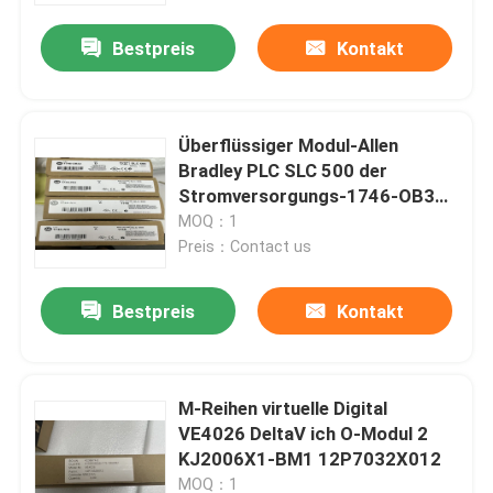
Bestpreis
Kontakt
Fabrik-Ausflug
Qualitätskontrolle
Überflüssiger Modul-Allen
Bradley PLC SLC 500 der
Stromversorgungs-1746-OB32
Treten Sie mit uns in Verbindung
getrennt
MOQ：1
Preis：Contact us
Fordern Sie ein Zitat
Bestpreis
Kontakt
Industrieller Servomotor
M-Reihen virtuelle Digital
Industrielle Servo-Antriebe
VE4026 DeltaV ich O-Modul 2
KJ2006X1-BM1 12P7032X012
Wechselstromservoverstärker
MOQ：1