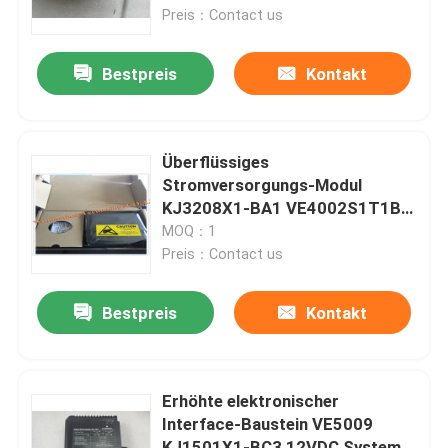
Preis：Contact us
Überflüssiges Stromversorgungs-Modul
Bestpreis
Kontakt
Steuerkreiskarte
Überflüssiges
Digital ich O-Modul
Stromversorgungs-Modul
KJ3208X1-BA1 VE4002S1T1B1
12P3904X022 Emerson DeltaV
MOQ：1
Variabler Frequenzumrichter
Preis：Contact us
Druck-Temperaturgeber
Bestpreis
Kontakt
Modicon Quantum-SPS
Erhöhte elektronischer
Interface-Baustein VE5009
HMI-Touch Screen
KJ1501X1-BC3 12VDC System-