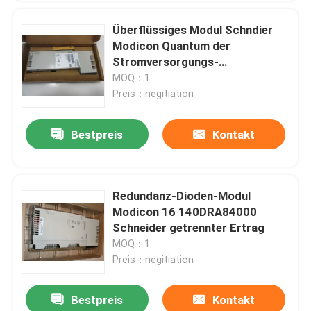
Überflüssiges Modul Schndier
Modicon Quantum der
Stromversorgungs-
140DRC83000 Input/Output
MOQ：1
Preis：negitiation
Bestpreis
Kontakt
Redundanz-Dioden-Modul
Modicon 16 140DRA84000
Schneider getrennter Ertrag
MOQ：1
Preis：negitiation
Bestpreis
Kontakt