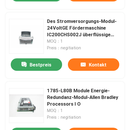
Des Stromversorgungs-Modul-
24VoltGE Fördermaschine
IC200CHS002J überflüssige
Kasten-der Art-I /O
MOQ：1
Preis：negitiation
Bestpreis
Kontakt
1785-L80B Module Energie-
Redundanz-Modul-Allen Bradley
Processors I O
MOQ：1
Preis：negitiation