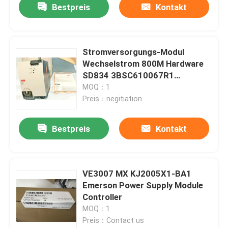
Bestpreis
Kontakt
Stromversorgungs-Modul
Wechselstrom 800M Hardware
SD834 3BSC610067R1
überflüssiger
MOQ：1
Preis：negitiation
Bestpreis
Kontakt
Haus
VE3007 MX KJ2005X1-BA1
Emerson Power Supply Module
Produkte
Controller
MOQ：1
Preis：Contact us
Über uns