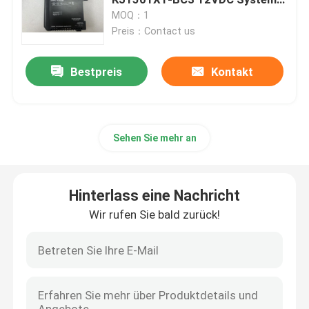
Stromversorgung
MOQ：1
Preis：Contact us
Programmierbarer Logik-Prüfer PLC
Bestpreis
Kontakt
Industrieller zentrifugaler Fan
Andere
Sehen Sie mehr an
Hinterlass eine Nachricht
Wir rufen Sie bald zurück!