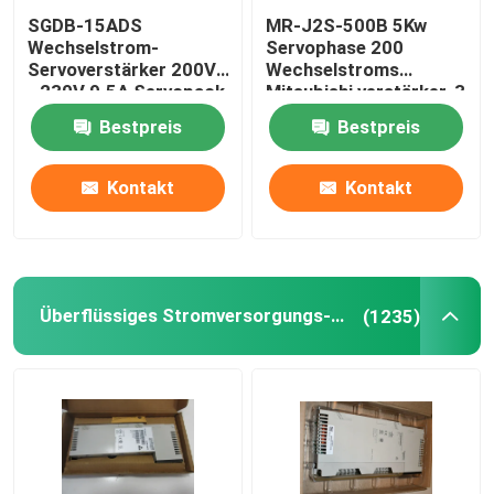
SGDB-15ADS
MR-J2S-500B 5Kw
Wechselstrom-
Servophase 200
Servoverstärker 200V
Wechselstroms
- 230V 9.5A Servopack
Mitsubishi verstärker-3
gab 10 Ampere ein
bis 230VAC 50/60Hz
Bestpreis
Bestpreis
Kontakt
Kontakt
Überflüssiges Stromversorgungs-Modul
(1235)