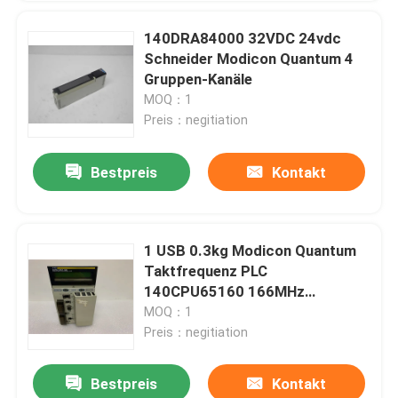
140DRA84000 32VDC 24vdc
Schneider Modicon Quantum 4
Gruppen-Kanäle
MOQ：1
Preis：negitiation
Bestpreis
Kontakt
1 USB 0.3kg Modicon Quantum
Taktfrequenz PLC
140CPU65160 166MHz
Schneider Electric Quantum Plc
MOQ：1
Preis：negitiation
Bestpreis
Kontakt