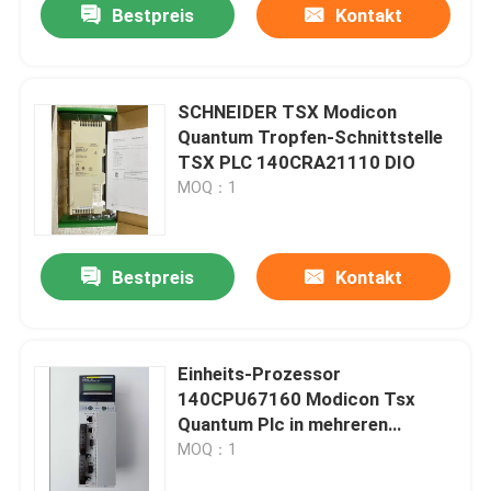
Bestpreis
Kontakt
SCHNEIDER TSX Modicon
Quantum Tropfen-Schnittstelle
TSX PLC 140CRA21110 DIO
MOQ：1
Bestpreis
Kontakt
Haus
Einheits-Prozessor
140CPU67160 Modicon Tsx
Produkte
Quantum Plc in mehreren
Betriebsarten Modicon Quantum
MOQ：1
266MHz
Über uns