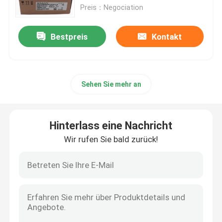
Preis：Negociation
Überflüssiges Stromversorgungs-Modul
Bestpreis
Kontakt
Steuerkreiskarte
Sehen Sie mehr an
Digital ich O-Modul
Variabler Frequenzumrichter
Hinterlass eine Nachricht
Wir rufen Sie bald zurück!
Druck-Temperaturgeber
Modicon Quantum-SPS
HMI-Touch Screen