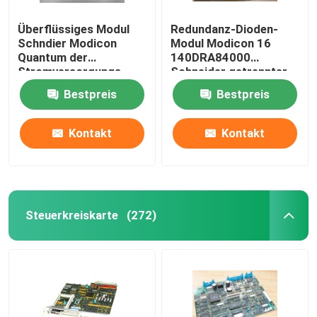
Überflüssiges Modul
Redundanz-Dioden-
Schndier Modicon
Modul Modicon 16
Quantum der
140DRA84000
Stromversorgungs-
Schneider getrennter
140DRC83000
Ertrag
Bestpreis
Bestpreis
Input/Output
Kontakt
Kontakt
Steuerkreiskarte
(272)