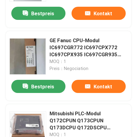
Bestpreis
Kontakt
Fabrik-Ausflug
Qualitätskontrolle
GE Fanuc CPU-Modul
IC697CGR772 IC697CPX772
IC697CPX935 IC697CGR935
Treten Sie mit uns in Verbindung
IC697CPM790
MOQ：1
Preis：Negociation
Fordern Sie ein Zitat
Bestpreis
Kontakt
Industrieller Servomotor
Mitsubishi PLC-Modul
Industrielle Servo-Antriebe
Q172CPUN Q173CPUN
Q173DCPU Q172DSCPU
Wechselstromservoverstärker
Q173DSCPU
MOQ：1