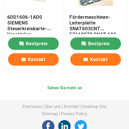
6DD1606-1AD0
Fördermaschinen-
SIEMENS
Leiterplatte
Steuerkreiskarte-
SNAT603CNT
Verstärker-
57618078 SNAT 603
Leiterplatte PT20M
CNT 61007041 Steuer
Bestpreis
Bestpreis
32MHz
Kontakt
Kontakt
Sehen Sie mehr an
Startseite
Über uns
Kontakt
Desktop Site
Sitemap
Privacy Policy