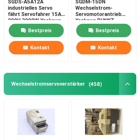
SGDS-A5A12A
SGDM-15DN
industrielles Servo
Wechselstrom-
fährt Servofahrer 15A
Servomotorantrieb
200V 3000W Yaskawa
Yaskawa PUNKT
Servopack 0,5
Bestpreis
Bestpreis
Amperes 32
Kontakt
Kontakt
Wechselstromservoverstärker
(458)