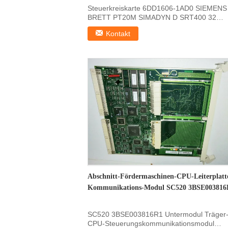
Steuerkreiskarte 6DD1606-1AD0 SIEMENS
BRETT PT20M SIMADYN D SRT400 32
Bit/32MHz Schnelle Details der ...
Kontakt
Abschnitt-Fördermaschinen-CPU-Leiterplatt
Kommunikations-Modul SC520 3BSE003816
SC520 3BSE003816R1 Untermodul Träger
CPU-Steuerungskommunikationsmodul