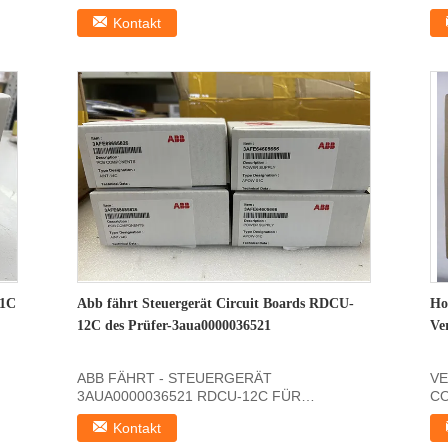
SDCSCON2B Produktinformationen für:Die in
Pr
Kontakt
...
01C
Abb fährt Steuergerät Circuit Boards RDCU-
Ho
12C des Prüfer-3aua0000036521
Ve
ABB FÄHRT - STEUERGERÄT
V
3AUA0000036521 RDCU-12C FÜR
CO
ANTRIEBE ABB ACS800 Maße Produkt-
RP
Kontakt
Nettogewicht: 0...