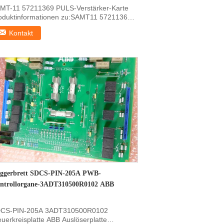
MT-11 57211369 PULS-Verstärker-Karte
oduktinformationen zu:SAMT11 57211369
lgemeine Informatio...
Kontakt
iggerbrett SDCS-PIN-205A PWB-
ntrollorgane-3ADT310500R0102 ABB
CS-PIN-205A 3ADT310500R0102
euerkreisplatte ABB Auslöserplatte