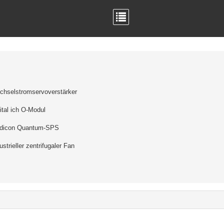
chselstromservoverstärker
ital ich O-Modul
dicon Quantum-SPS
ustrieller zentrifugaler Fan