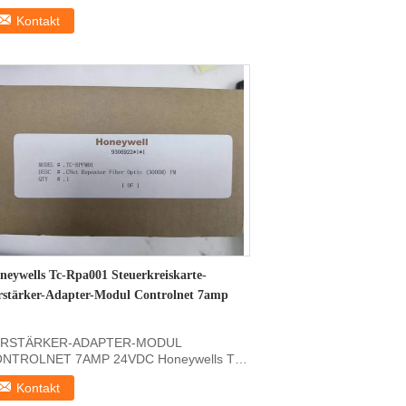
oduktinformationen für:Die in ...
Kontakt
neywells Tc-Rpa001 Steuerkreiskarte-
rstärker-Adapter-Modul Controlnet 7amp
ERSTÄRKER-ADAPTER-MODUL
NTROLNET 7AMP 24VDC Honeywells TC-
A001 Produkt-Beschreibung von ...
Kontakt