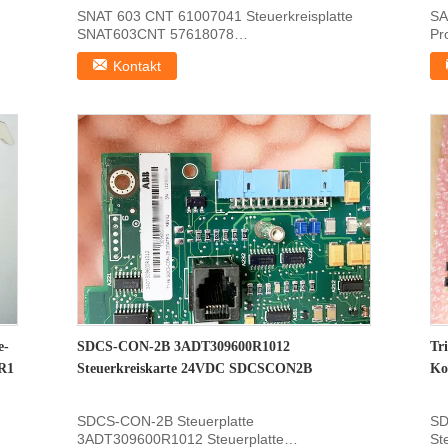
SNAT 603 CNT 61007041 Steuerkreisplatte
SA
SNAT603CNT 57618078
Pr
Produktinformationen zu:SNAT-603-CNT ...
Al
Kontakt
e-
SDCS-CON-2B 3ADT309600R1012
Tr
R1
Steuerkreiskarte 24VDC SDCSCON2B
Ko
-
SDCS-CON-2B Steuerplatte
SD
3ADT309600R1012 Steuerplatte
St