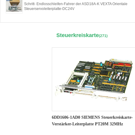
Schritt- Endlosschleifen-Fahrer der ASD18A-K VEXTA Orientale
Steuerservoleiterplatte-DC24V
Steuerkreiskarte
(271)
6DD1606-1AD0 SIEMENS Steuerkreiskarte-
Verstärker-Leiterplatte PT20M 32MHz