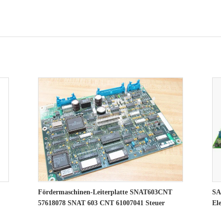
Fördermaschinen-Leiterplatte SNAT603CNT
SA
57618078 SNAT 603 CNT 61007041 Steuer
El