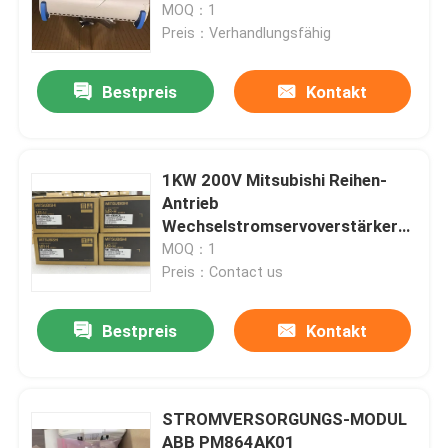
MOQ：1
Preis：Verhandlungsfähig
Bestpreis
Kontakt
1KW 200V Mitsubishi Reihen-
Antrieb
Wechselstromservoverstärker
Lservo MR-H100ACN MR-H
MOQ：1
Preis：Contact us
Bestpreis
Kontakt
STROMVERSORGUNGS-MODUL
ABB PM864AK01