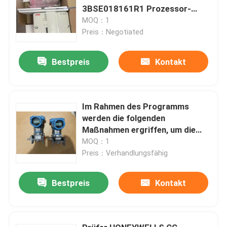
3BSE018161R1 Prozessor-
Einheit
MOQ：1
Preis：Negotiated
Bestpreis
Kontakt
Im Rahmen des Programms
werden die folgenden
Maßnahmen ergriffen, um die
Verringerung der
MOQ：1
Schadstoffbelastung zu
Preis：Verhandlungsfähig
verhindern:
Bestpreis
Kontakt