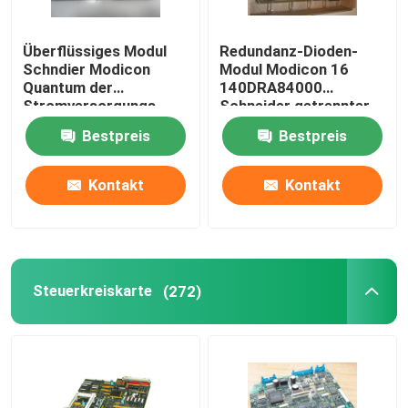
Überflüssiges Modul
Redundanz-Dioden-
Schndier Modicon
Modul Modicon 16
Quantum der
140DRA84000
Stromversorgungs-
Schneider getrennter
140DRC83000
Ertrag
Bestpreis
Bestpreis
Input/Output
Kontakt
Kontakt
Steuerkreiskarte
(272)