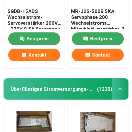
SGDB-15ADS
MR-J2S-500B 5Kw
Wechselstrom-
Servophase 200
Servoverstärker 200V
Wechselstroms
- 230V 9.5A Servopack
Mitsubishi verstärker-3
gab 10 Ampere ein
bis 230VAC 50/60Hz
Bestpreis
Bestpreis
Kontakt
Kontakt
Überflüssiges Stromversorgungs-Modul
(1235)