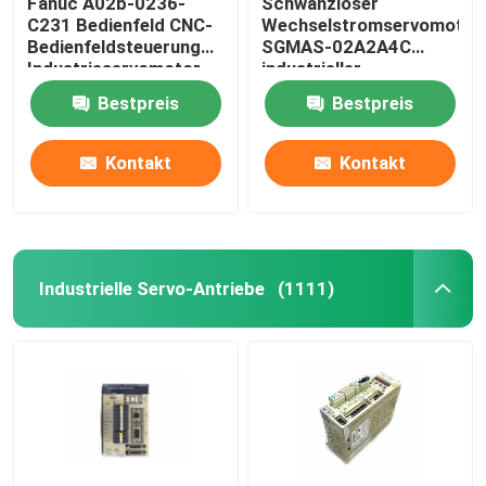
Fanuc A02b-0236-
Schwanzloser
C231 Bedienfeld CNC-
Wechselstromservomotor
Bedienfeldsteuerung
SGMAS-02A2A4C
Programmierbarer Logik-Prüfer PLC
Industrieservomotor
industrieller
Servomotor200w 200V
Bestpreis
Bestpreis
Industrieller zentrifugaler Fan
Kontakt
Kontakt
Andere
Industrielle Servo-Antriebe
(1111)