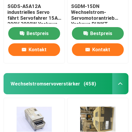
SGDS-A5A12A
SGDM-15DN
industrielles Servo
Wechselstrom-
fährt Servofahrer 15A
Servomotorantrieb
200V 3000W Yaskawa
Yaskawa PUNKT
Servopack 0,5
Bestpreis
Bestpreis
Amperes 32
Kontakt
Kontakt
Wechselstromservoverstärker
(458)