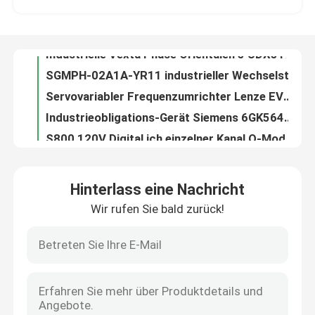
SGMPH-02A1A-YR11 industrieller Wechselstromservomotor des Servomotor400w 3000RPM
Servovariabler Frequenzumrichter Lenze EVS9322-ER des register-Prüfer-1JP
Fabrik-Ausflug
Industrieobligations-Gerät Siemens 6GK5646-2GS00-2AC2 Digitalausgabe-SCALANCE SC646-2C
S800 120V Digital ich einzelner Kanal O-Modul-DI820 3BSE008512R1
Qualitätskontrolle
Deutschland Neu Lenze EVS9322-ES Vfd Frequenzumrichter 0,75kw
Servo-Antriebs-Wechselstromelektrischer Servoverstärker Omron R88D-UA12V im Kontrollsystem 230VAC
Treten Sie mit uns in Verbindung
Lokalisiertes Abb Analogeingabe Modul GEs IC200MDL140 8 einzeln 120 Volt
M-Reihen virtuelle Digital VE4026 DeltaV ich O-Modul 2 KJ2006X1-BM1 12P7032X012
ASD12A-C 60HZ 3.0A industrielles Servo fährt elektrischen Servo-Antrieb VEXTA Orientale
Fordern Sie ein Zitat
Hinterlass eine Nachricht
variabler Frequenzumrichter-Servoprüfer 480Vac LENZE EVS9322-ESV004 9300 Reihe
Wir rufen Sie bald zurück!
Mitsubishi MR-J4W3-444B Wechselstrom-Servoverstärker elektrisches 0.4kw
Industrieller Servomotor
Lenze EVS9323-CKV003 SERVOREGLER 9300 SERIE 400/480 VAC 1,5 KW (2 PS)
Ventilsteuergerät DVC2000 Fisher FieldVue Pressure Temperature Transmitter Digital Transmitter
Industrielle Servo-Antriebe
SGMGH-13ACA61 240V industrielles Servo fährt integrierte Servomotorleistung 1.3KW
Variabler Frequenzumrichter-Servoprüfer 400VAC 1.5Kw Lenze EVS9323-EK
Wechselstromservoverstärker