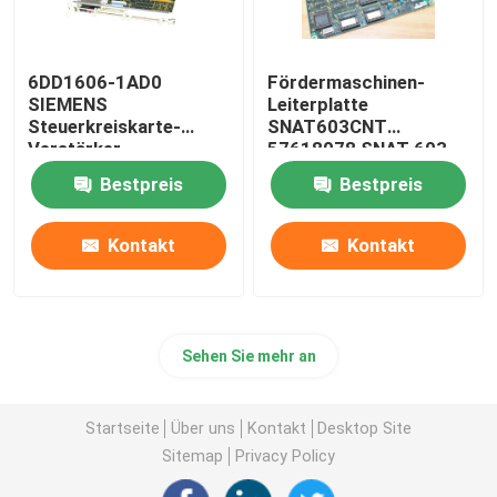
6DD1606-1AD0
Fördermaschinen-
SIEMENS
Leiterplatte
Steuerkreiskarte-
SNAT603CNT
Verstärker-
57618078 SNAT 603
Leiterplatte PT20M
CNT 61007041 Steuer
Bestpreis
Bestpreis
32MHz
Kontakt
Kontakt
Sehen Sie mehr an
Startseite
Über uns
Kontakt
Desktop Site
Sitemap
Privacy Policy