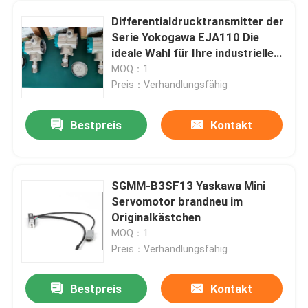
Differentialdrucktransmitter der
Serie Yokogawa EJA110 Die
ideale Wahl für Ihre industriellen
Anwendungen
MOQ：1
Preis：Verhandlungsfähig
Bestpreis
Kontakt
SGMM-B3SF13 Yaskawa Mini
Servomotor brandneu im
Haus
Originalkästchen
MOQ：1
Preis：Verhandlungsfähig
Produkte
Bestpreis
Kontakt
Industrielle Vexta Phase Orientalen 5 UDX5114N 100V 115V Servobewegungs
Über uns