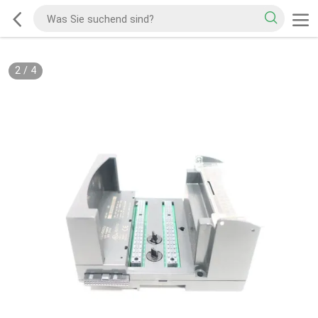
2
/
4