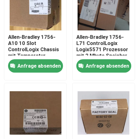
Fabrik-Ausflug
Allen-Bradley 1756-
Allen-Bradley 1756-
Qualitätskontrolle
A10 10 Slot
L71 ControlLogix
ControlLogix Chassis
Logix5571 Prozessor
mit Temperatur
mit 2 Mbyte Speicher
Treten Sie mit uns in Verbindung
-20...55 °C -4...131 °F
Anfrage absenden
Anfrage absenden
Fordern Sie ein Zitat
Industrieller Servomotor
Industrielle Servo-Antriebe
Wechselstromservoverstärker