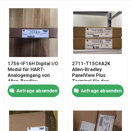
1756-IF16H Digital I/O
2711-T15C4A2K
Modul für HART-
Allen-Bradley
Analogeingang von
PanelView Plus
Allen-Bradley
Terminal für den
Temperaturbereich
Betrieb bei extremen
Anfrage absenden
Anfrage absenden
Haus
-20...55 °C -4...131 °F
Temperaturen von
-20...55 °C -4...131 °F
Produkte
Über uns