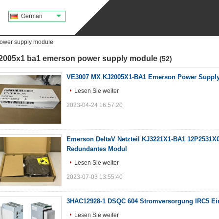
German
ower supply module
j2005x1 ba1 emerson power supply module
(52)
VE3007 MX KJ2005X1-BA1 Emerson Power Supply 
Lesen Sie weiter
2023-04-24 16:57:20
Emerson DeltaV Netzteil KJ3221X1-BA1 12P2531
Redundantes Modul
Lesen Sie weiter
2023-07-03 13:55:40
3HAC12928-1 DSQC 604 Stromversorgung IRC5 Ein
Lesen Sie weiter