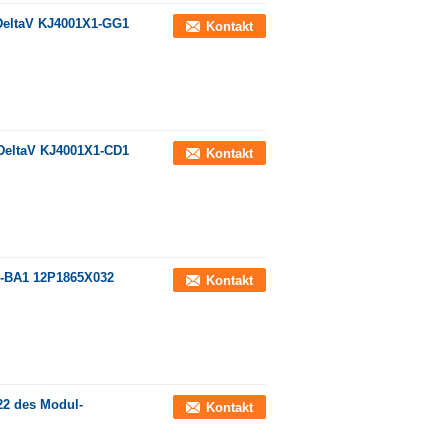
 DeltaV KJ4001X1-GG1
Kontakt
DeltaV KJ4001X1-CD1
Kontakt
1-BA1 12P1865X032
Kontakt
22 des Modul-
Kontakt