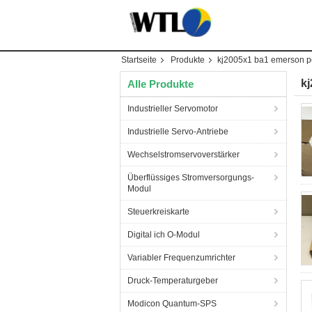
Startseite
Produkte
kj2005x1 ba1 emerson p
k
Alle Produkte
Industrieller Servomotor
Industrielle Servo-Antriebe
Wechselstromservoverstärker
Überflüssiges Stromversorgungs-
Modul
Steuerkreiskarte
Digital ich O-Modul
Variabler Frequenzumrichter
Druck-Temperaturgeber
Modicon Quantum-SPS