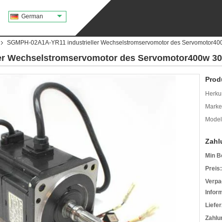
German
SGMPH-02A1A-YR11 industrieller Wechselstromservomotor des Servomotor
er Wechselstromservomotor des Servomotor400w 
Prod
Herkun
Mark
Model
Zahl
Min B
Preis:
Verpa
Infor
Liefer
Zahlu