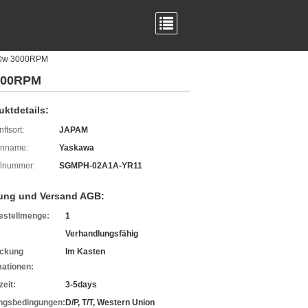
400w 3000RPM
3000RPM
uktdetails:
ftsort:
JAPAM
enname:
Yaskawa
lnummer:
SGMPH-02A1A-YR11
ung und Versand AGB:
estellmenge:
1
Verhandlungsfähig
ckung
Im Kasten
mationen:
zeit:
3-5days
ngsbedingungen:
D/P, T/T, Western Union