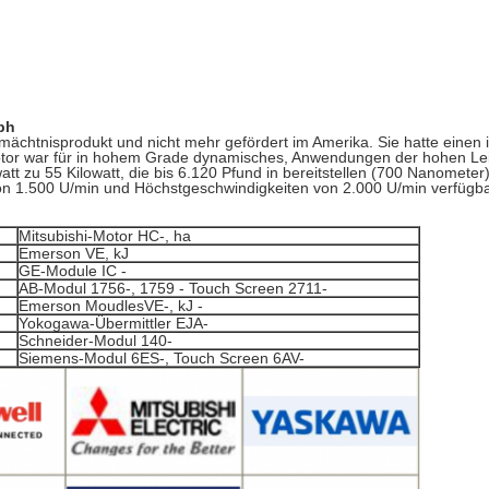
ph
ächtnisprodukt und nicht mehr gefördert im Amerika. Sie hatte einen
motor war für in hohem Grade dynamisches, Anwendungen der hohen Lei
tt zu 55 Kilowatt, die bis 6.120 Pfund in bereitstellen (700 Nanomete
n 1.500 U/min und Höchstgeschwindigkeiten von 2.000 U/min verfügba
Mitsubishi-Motor HC-, ha
Emerson VE, kJ
GE-Module IC -
AB-Modul 1756-, 1759 - Touch Screen 2711-
Emerson MoudlesVE-, kJ -
Yokogawa-Übermittler EJA-
Schneider-Modul 140-
Siemens-Modul 6ES-, Touch Screen 6AV-