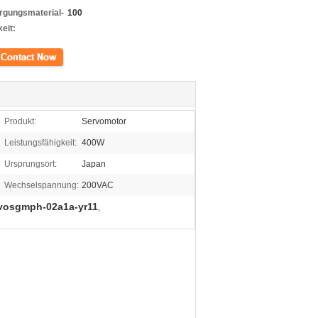
rgungsmaterial-
100
eit:
kt
Produkt:
Servomotor
Leistungsfähigkeit:
400W
Ursprungsort:
Japan
Wechselspannung:
200VAC
rvosgmph-02a1a-yr11
,