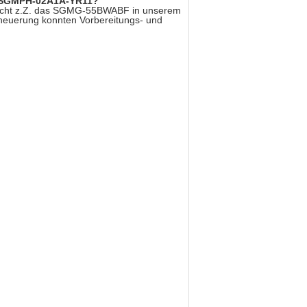
rs SGMPH-02A1A-YR11?
r nicht z.Z. das SGMG-55BWABF in unserem
Erneuerung konnten Vorbereitungs- und