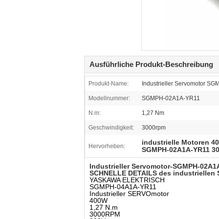
Ausführliche Produkt-Beschreibung
Produkt-Name:
Industrieller Servomotor 
Modellnummer:
SGMPH-02A1A-YR11
N.m:
1,27 Nm
Geschwindigkeit:
3000rpm
industrielle Motoren
Hervorheben:
SGMPH-02A1A-YR11 30
Industrieller Servomotor-SGMPH-02
SCHNELLE DETAILS des industriellen
YASKAWA ELEKTRISCH
SGMPH-04A1A-YR11
Industrieller SERVOmotor
400W
1,27 N.m
3000RPM