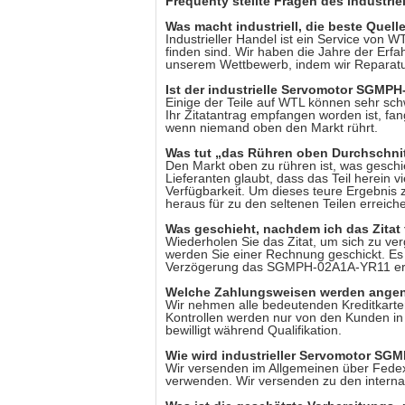
Frequenty stellte Fragen des industr
Was macht industriell, die beste Que
Industrieller Handel ist ein Service von WT
finden sind. Wir haben die Jahre der Erf
unserem Wettbewerb, indem wir Reparatur 
Ist der industrielle Servomotor SGMP
Einige der Teile auf WTL können sehr schw
Ihr Zitatantrag empfangen worden ist, fa
wenn niemand oben den Markt rührt.
Was tut „das Rühren oben Durchschnit
Den Markt oben zu rühren ist, was geschi
Lieferanten glaubt, dass das Teil herein v
Verfügbarkeit. Um dieses teure Ergebnis 
heraus für zu den seltenen Teilen erreich
Was geschieht, nachdem ich das Zita
Wiederholen Sie das Zitat, um sich zu ve
werden Sie einer Rechnung geschickt. Es 
Verzögerung das SGMPH-02A1A-YR11 erge
Welche Zahlungsweisen werden ang
Wir nehmen alle bedeutenden Kreditkart
Kontrollen werden nur von den Kunden 
bewilligt während Qualifikation.
Wie wird industrieller Servomotor SG
Wir versenden im Allgemeinen über Fedex
verwenden. Wir versenden zu den interna