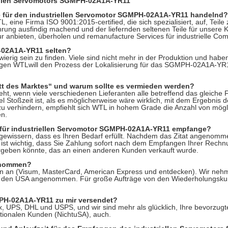
iellen Servomotors SGMPH-02A1A-YR11
lle für den industriellen Servomotor SGMPH-02A1A-YR11 handelnd?
L, eine Firma ISO 9001:2015-certified, die sich spezialisiert, auf, Teile
ahrung ausfindig machend und der liefernden seltenen Teile für unsere
anbieten, überholen und remanufacture Services für industrielle Comp
H-02A1A-YR11 selten?
ierig sein zu finden. Viele sind nicht mehr in der Produktion und hab
ngen WTLwill den Prozess der Lokalisierung für das SGMPH-02A1A-YR11 
t des Marktes“ und warum sollte es vermieden werden?
eht, wenn viele verschiedenen Lieferanten alle betreffend das gleiche
iel Stoßzeit ist, als es möglicherweise wäre wirklich, mit dem Ergebnis
zu verhindern, empfiehlt sich WTL in hohem Grade die Anzahl von mögl
en.
t für industriellen Servomotor SGMPH-02A1A-YR11 empfange?
rgewissern, dass es Ihren Bedarf erfüllt. Nachdem das Zitat angenommen
ist wichtig, dass Sie Zahlung sofort nach dem Empfangen Ihrer Rechn
ben könnte, das an einen anderen Kunden verkauft wurde.
enommen?
en an (Visum, MasterCard, American Express und entdecken). Wir ne
in den USA angenommen. Für große Aufträge von den Wiederholungsku
MPH-02A1A-YR11 zu mir versendet?
, UPS, DHL und USPS, und wir sind mehr als glücklich, Ihre bevorzug
tionalen Kunden (NichtuSA), auch.