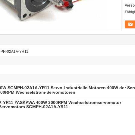
Verso
Fähigk
Konta
SGMPH-02A1A-YR11
 400W SGMPH-02A1A-YR11 Servo
Industrielle Motoren 400W der Se
,
00RPM Wechselstrom-Servomotoren
A1A-YR11 YASKAWA 400W 3000RPM Wechselstromservomotor
 Servomotors SGMPH-02A1A-YR11