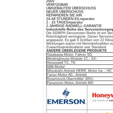
200V
VERFÜGBAR
UMGEBAUTER ÜBERSCHUSS
NEUER ÜBERSCHUSS
REPARIEREN SIE IHR
24-48 STUNDEN-EILreparatur
2 - 15 TAGESreparatur
2-JÄHRIGE RADWELL-GARANTIE
Industrielle Reihe des Servomotorsgm
Die SGMPH-Servomotor-Reihe ist ein Verm
Rotorträgheit verringerte. Dieser Servo
angepasst. Es gab 5 Größen von 22 Kilowa
Wicklungen waren mit Nenndrehzahlen vo
Zuwachsserienkodierer war Standard.
ANDERE ÜBERLEGENE PRODUKTE
Yasakawa-Motor, Fahrer SG
Westinghouse-Module 1C-, 5X-
Honeywell TC, TK
ABB-Modul
Mitsubishi-Antrieb HERR, Motor ha -, HC
Fanuc-Motor A0-, Antrieb
Rosemount-Übermittler 3051-
Panasonic-Motor, Antrieb MH