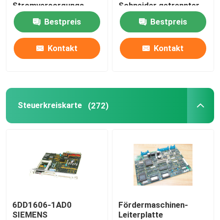
Stromversorgungs-
Schneider getrennter
140DRC83000
Ertrag
Bestpreis
Bestpreis
Input/Output
Kontakt
Kontakt
Steuerkreiskarte
(272)
6DD1606-1AD0
Fördermaschinen-
SIEMENS
Leiterplatte