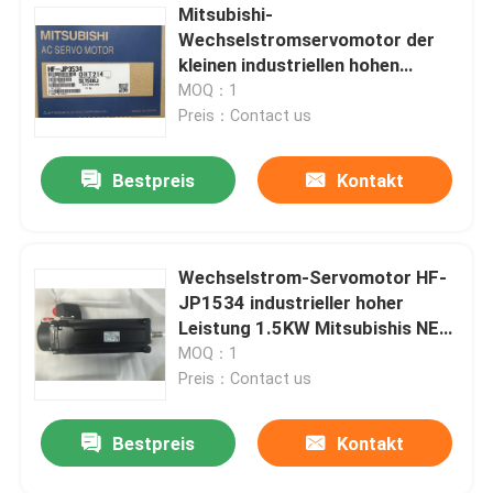
Mitsubishi-
Wechselstromservomotor der
kleinen industriellen hohen
Leistung des Servomotorhf-
MOQ：1
jp3534
Preis：Contact us
Bestpreis
Kontakt
Wechselstrom-Servomotor HF-
JP1534 industrieller hoher
Leistung 1.5KW Mitsubishis NEU
auf Lager
MOQ：1
Preis：Contact us
Bestpreis
Kontakt