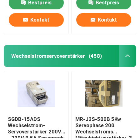
Bestpreis
Bestpreis
Amperes 32
Überflüssiges Stromversorgungs-Modul
Kontakt
Kontakt
Steuerkreiskarte
Wechselstromservoverstärker
(458)
Digital ich O-Modul
Variabler Frequenzumrichter
Druck-Temperaturgeber
Modicon Quantum-SPS
SGDB-15ADS
MR-J2S-500B 5Kw
Wechselstrom-
Servophase 200
Servoverstärker 200V
Wechselstroms
HMI-Touch Screen
- 230V 9.5A Servopack
Mitsubishi verstärker-3