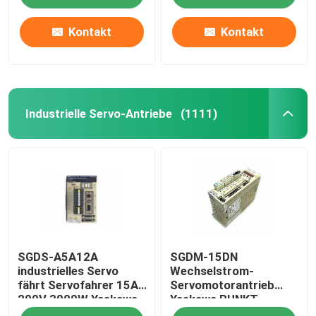
Kontakt
Kontakt
Fabrik-Ausflug
Qualitätskontrolle
Industrielle Servo-Antriebe
(1111)
Treten Sie mit uns in Verbindung
Fordern Sie ein Zitat
Industrieller Servomotor
SGDS-A5A12A
SGDM-15DN
Industrielle Servo-Antriebe
industrielles Servo
Wechselstrom-
fährt Servofahrer 15A
Servomotorantrieb
200V 3000W Yaskawa
Yaskawa PUNKT
Wechselstromservoverstärker
Servopack 0,5