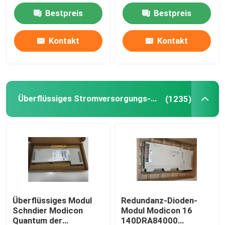
gab 10 Ampere ein
bis 230VAC 50/60Hz
Bestpreis
Bestpreis
Programmierbarer Logik-Prüfer PLC
Kontakt
Kontakt
Industrieller zentrifugaler Fan
Andere
Überflüssiges Stromversorgungs-Modul
(1235)
Überflüssiges Modul
Redundanz-Dioden-
Schndier Modicon
Modul Modicon 16
Quantum der
140DRA84000