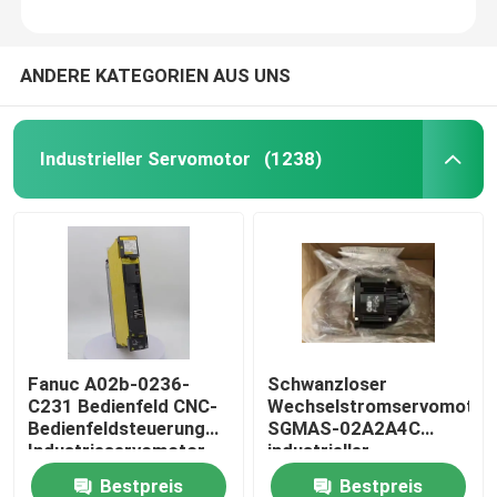
ANDERE KATEGORIEN AUS UNS
Industrieller Servomotor
(1238)
Haus
Fanuc A02b-0236-
Schwanzloser
C231 Bedienfeld CNC-
Wechselstromservomotor
Produkte
Bedienfeldsteuerung
SGMAS-02A2A4C
Industrieservomotor
industrieller
Servomotor200w 200V
Bestpreis
Bestpreis
Über uns