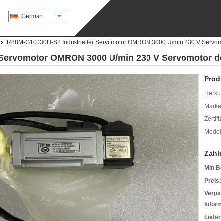
German
R88M-G10030H-S2 Industrieller Servomotor OMRON 3000 U/min 230 V Servomo
 Servomotor OMRON 3000 U/min 230 V Servomotor de
Prod
Herkun
Mark
Zertif
Model
Zahl
Min B
Preis:
Verpa
Infor
Liefer