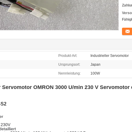
Zahlu
Verso
Fähigk
Konta
Produkt-Art:
Industrieller Servomotor
Ursprungsort:
Japan
Nennleistung:
100W
r Servomotor OMRON 3000 U/min 230 V Servomotor 
-S2
er
 230V
tailliert