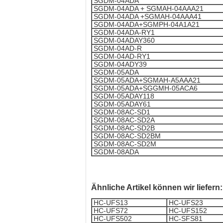
SGDM-04ADA
SGDM-04ADA + SGMAH-04AAA21
SGDM-04ADA +SGMAH-04AAA41
SGDM-04ADA+SGMPH-04A1A21
SGDM-04ADA-RY1
SGDM-04ADAY360
SGDM-04AD-R
SGDM-04AD-RY1
SGDM-04ADY39
SGDM-05ADA
SGDM-05ADA+SGMAH-A5AAA21
SGDM-05ADA+SGGMH-05ACA6
SGDM-05ADAY118
SGDM-05ADAY61
SGDM-08AC-SD1
SGDM-08AC-SD2A
SGDM-08AC-SD2B
SGDM-08AC-SD2BM
SGDM-08AC-SD2M
SGDM-08ADA
Ähnliche Artikel können wir liefern:
HC-UFS13
HC-UFS23
HC-UFS72
HC-UFS152
HC-UFS502
HC-SFS81