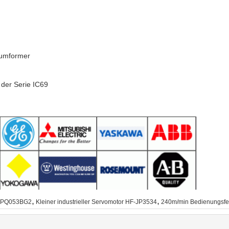
sumformer
der Serie IC69
,
,
HC-PQ053BG2
Kleiner industrieller Servomotor HF-JP3534
240m/min Bedienungsfe