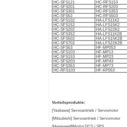
HC-SFS121
HC-RFS153
HC-SFS201
HC-RFS203
HC-SFS301
HC-RFS353
HC-SFS52
HC-RFS503
HC-SFS102
HA-LFS11K2
HC-SFS152
HA-LFS15K2
HC-SFS202
HA-LFS22K2
HC-SFS352
HA-LFS11K2B
HC-SFS502
HA-LFS15K2B
HC-SFS702
HA-LFS22K2B
HC-SFS53
HF-MP053
HC-SFS103
HF-MP13
HC-SFS153
HF-MP23
HC-SFS203
HF-MP43
HC-SFS353
HF-MP73
HC-RFS103
HF-KP053
Vorteilsprodukte:
[Yaskawa] Servoantrieb / Servomotor
[Mitsubishi] Servoantrieb / Servomotor
[Honeywell]Modul DCS / SPS