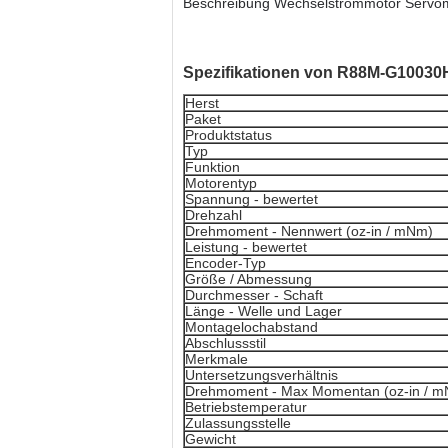
Beschreibung Wechselstrommotor Servom
Spezifikationen von R88M-G10030
Herst
Paket
Produktstatus
Typ
Funktion
Motorentyp
Spannung - bewertet
Drehzahl
Drehmoment - Nennwert (oz-in / mNm)
Leistung - bewertet
Encoder-Typ
Größe / Abmessung
Durchmesser - Schaft
Länge - Welle und Lager
Montagelochabstand
Abschlussstil
Merkmale
Untersetzungsverhältnis
Drehmoment - Max Momentan (oz-in / 
Betriebstemperatur
Zulassungsstelle
Gewicht