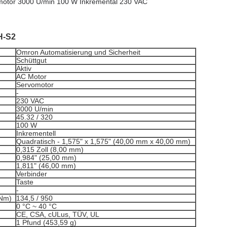
otor 3000 U/min 100 W Inkremental 230 VAC
H-S2
Omron Automatisierung und Sicherheit
Schüttgut
Aktiv
AC Motor
Servomotor
-
230 VAC
3000 U/min
45.32 / 320
100 W
Inkrementell
Quadratisch - 1,575" x 1,575" (40,00 mm x 40,00 mm)
0,315 Zoll (8,00 mm)
0,984" (25,00 mm)
1,811" (46,00 mm)
Verbinder
Taste
-
mNm)
134,5 / 950
0 °C ~ 40 °C
CE, CSA, cULus, TÜV, UL
1 Pfund (453,59 g)