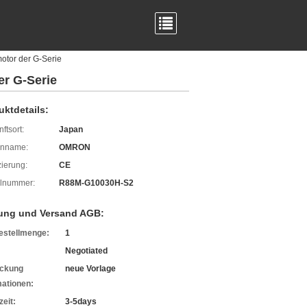
tor der G-Serie
r G-Serie
uktdetails:
ftsort:
Japan
enname:
OMRON
izierung:
CE
lnummer:
R88M-G10030H-S2
ung und Versand AGB:
estellmenge:
1
Negotiated
ckung
neue Vorlage
mationen:
zeit:
3-5days