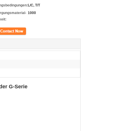
ngsbedingungen:
L/C, T/T
rgungsmaterial-
1000
eit:
kt
der G-Serie