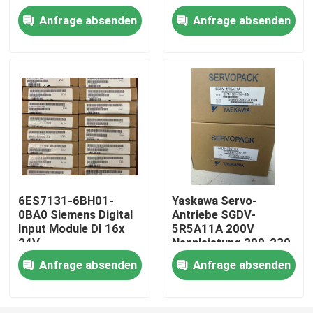
Anfrage absenden
Anfrage absenden
Fabrik-Ausflug
Qualitätskontrolle
Treten Sie mit uns in Verbindung
Fordern Sie ein Zitat
6ES7131-6BH01-
Yaskawa Servo-
0BA0 Siemens Digital
Antriebe SGDV-
Industrieller Servomotor
Input Module DI 16x
5R5A11A 200V
24V
Nennleistung 200-230
Gleichspannungsstandard
VAC, 60 Hz Eingang
Industrielle Servo-Antriebe
Anfrage absenden
Anfrage absenden
Wechselstromservoverstärker