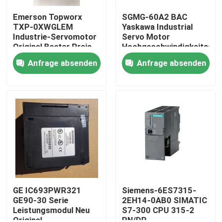
Emerson Topworx
SGMG-60A2 BAC
TXP-0XWGLEM
Yaskawa Industrial
Industrie-Servomotor
Servo Motor
Original Bester Preis
Hochgeschwindigkeitsse
6000W
Anfrage absenden
Anfrage absenden
Haus
Produkte
GE IC693PWR321
Siemens-6ES7315-
GE90-30 Serie
2EH14-0AB0 SIMATIC
Leistungsmodul Neu
S7-300 CPU 315-2
Über uns
Original
PN/DP