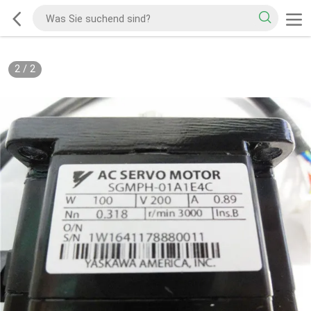
2
/
2