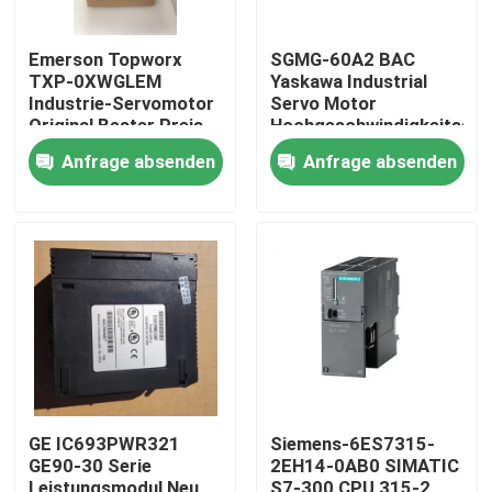
Emerson Topworx
SGMG-60A2 BAC
TXP-0XWGLEM
Yaskawa Industrial
Industrie-Servomotor
Servo Motor
Original Bester Preis
Hochgeschwindigkeitsse
6000W
Anfrage absenden
Anfrage absenden
Haus
Produkte
GE IC693PWR321
Siemens-6ES7315-
GE90-30 Serie
2EH14-0AB0 SIMATIC
Über uns
Leistungsmodul Neu
S7-300 CPU 315-2