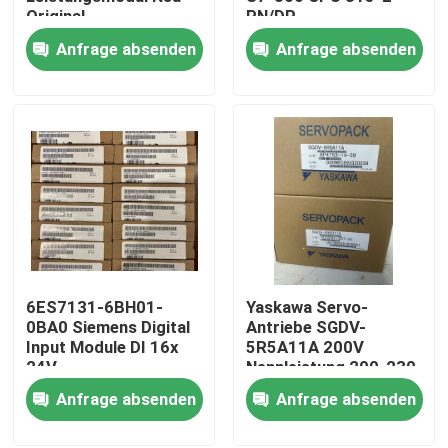
Original
PN/DP
Anfrage absenden
Anfrage absenden
Fabrik-Ausflug
Qualitätskontrolle
Treten Sie mit uns in Verbindung
Fordern Sie ein Zitat
6ES7131-6BH01-
Yaskawa Servo-
Industrieller Servomotor
0BA0 Siemens Digital
Antriebe SGDV-
Input Module DI 16x
5R5A11A 200V
24V
Nennleistung 200-230
Industrielle Servo-Antriebe
Gleichspannungsstandard
VAC, 60 Hz Eingang
Anfrage absenden
Anfrage absenden
Wechselstromservoverstärker