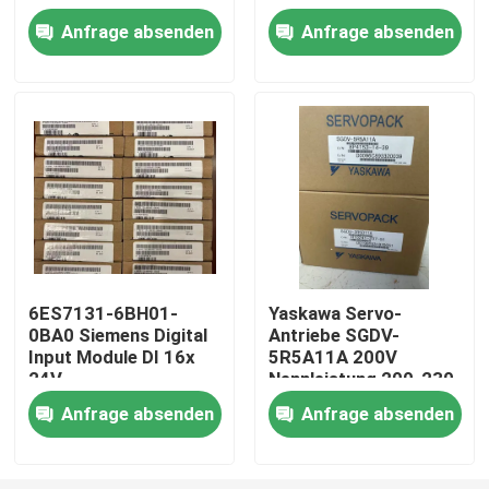
Anfrage absenden
Anfrage absenden
Fabrik-Ausflug
Qualitätskontrolle
Treten Sie mit uns in Verbindung
Fordern Sie ein Zitat
6ES7131-6BH01-
Yaskawa Servo-
0BA0 Siemens Digital
Antriebe SGDV-
Industrieller Servomotor
Input Module DI 16x
5R5A11A 200V
24V
Nennleistung 200-230
Gleichspannungsstandard
VAC, 60 Hz Eingang
Industrielle Servo-Antriebe
Anfrage absenden
Anfrage absenden
Wechselstromservoverstärker