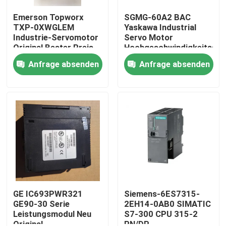
Emerson Topworx
SGMG-60A2 BAC
TXP-0XWGLEM
Yaskawa Industrial
Industrie-Servomotor
Servo Motor
Original Bester Preis
Hochgeschwindigkeitsse
6000W
Anfrage absenden
Anfrage absenden
Haus
Produkte
GE IC693PWR321
Siemens-6ES7315-
GE90-30 Serie
2EH14-0AB0 SIMATIC
Leistungsmodul Neu
S7-300 CPU 315-2
Über uns
Original
PN/DP