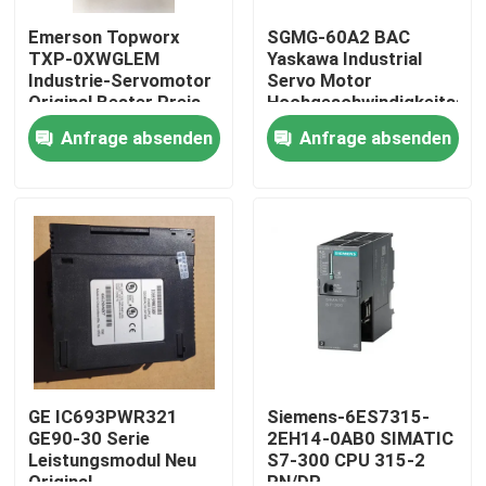
Emerson Topworx
SGMG-60A2 BAC
TXP-0XWGLEM
Yaskawa Industrial
Industrie-Servomotor
Servo Motor
Original Bester Preis
Hochgeschwindigkeitsse
6000W
Anfrage absenden
Anfrage absenden
Haus
Produkte
GE IC693PWR321
Siemens-6ES7315-
GE90-30 Serie
2EH14-0AB0 SIMATIC
Leistungsmodul Neu
S7-300 CPU 315-2
Über uns
Original
PN/DP