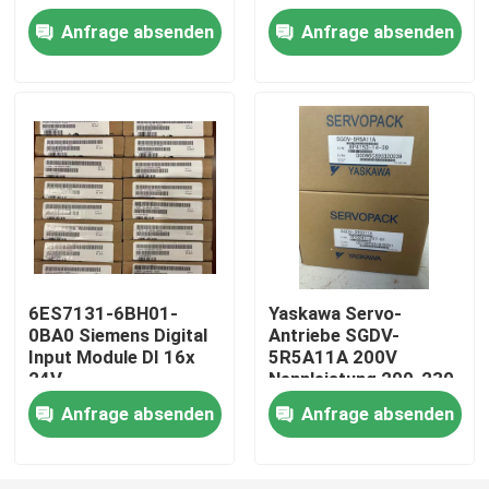
Anfrage absenden
Anfrage absenden
Fabrik-Ausflug
Qualitätskontrolle
Treten Sie mit uns in Verbindung
Fordern Sie ein Zitat
6ES7131-6BH01-
Yaskawa Servo-
0BA0 Siemens Digital
Antriebe SGDV-
Industrieller Servomotor
Input Module DI 16x
5R5A11A 200V
24V
Nennleistung 200-230
Gleichspannungsstandard
VAC, 60 Hz Eingang
Industrielle Servo-Antriebe
Anfrage absenden
Anfrage absenden
Wechselstromservoverstärker