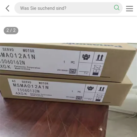
2
/
2