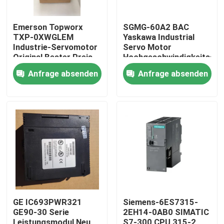
Emerson Topworx
SGMG-60A2 BAC
TXP-0XWGLEM
Yaskawa Industrial
Industrie-Servomotor
Servo Motor
Original Bester Preis
Hochgeschwindigkeitsse
6000W
Anfrage absenden
Anfrage absenden
Haus
Produkte
GE IC693PWR321
Siemens-6ES7315-
GE90-30 Serie
2EH14-0AB0 SIMATIC
Über uns
Leistungsmodul Neu
S7-300 CPU 315-2