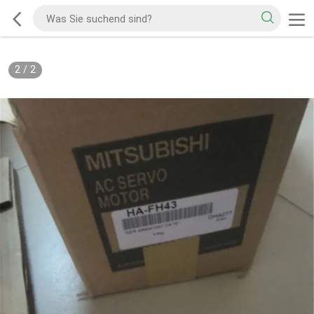
2
/
2