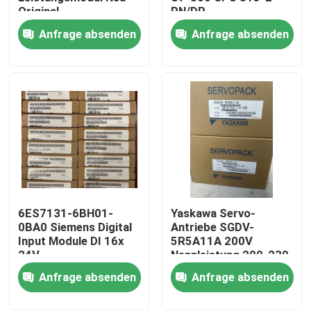
Original
PN/DP
Anfrage absenden
Anfrage absenden
Fabrik-Ausflug
Qualitätskontrolle
Treten Sie mit uns in Verbindung
Fordern Sie ein Zitat
6ES7131-6BH01-
Yaskawa Servo-
Industrieller Servomotor
0BA0 Siemens Digital
Antriebe SGDV-
Input Module DI 16x
5R5A11A 200V
24V
Nennleistung 200-230
Industrielle Servo-Antriebe
Gleichspannungsstandard
VAC, 60 Hz Eingang
Anfrage absenden
Anfrage absenden
Wechselstromservoverstärker