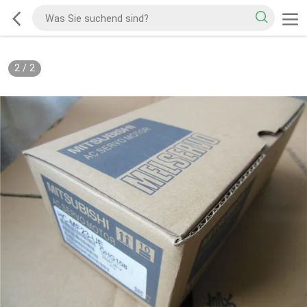
2
/
2