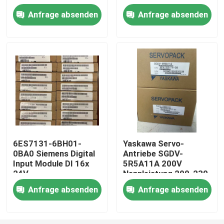
Anfrage absenden
Anfrage absenden
Fabrik-Ausflug
Qualitätskontrolle
Treten Sie mit uns in Verbindung
Fordern Sie ein Zitat
6ES7131-6BH01-
Yaskawa Servo-
0BA0 Siemens Digital
Antriebe SGDV-
Industrieller Servomotor
Input Module DI 16x
5R5A11A 200V
24V
Nennleistung 200-230
Gleichspannungsstandard
VAC, 60 Hz Eingang
Industrielle Servo-Antriebe
Anfrage absenden
Anfrage absenden
Wechselstromservoverstärker