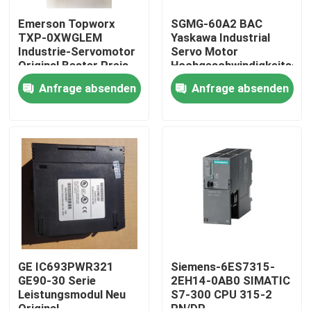
Emerson Topworx
SGMG-60A2 BAC
TXP-0XWGLEM
Yaskawa Industrial
Industrie-Servomotor
Servo Motor
Original Bester Preis
Hochgeschwindigkeitsse
6000W
Anfrage absenden
Anfrage absenden
Haus
Produkte
GE IC693PWR321
Siemens-6ES7315-
GE90-30 Serie
2EH14-0AB0 SIMATIC
Leistungsmodul Neu
S7-300 CPU 315-2
Über uns
Original
PN/DP