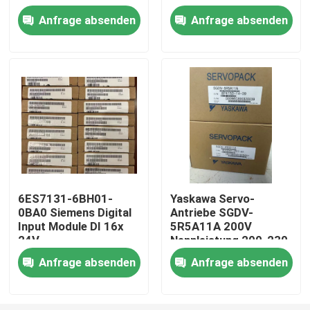
Anfrage absenden
Anfrage absenden
Fabrik-Ausflug
Qualitätskontrolle
Treten Sie mit uns in Verbindung
Fordern Sie ein Zitat
6ES7131-6BH01-
Yaskawa Servo-
0BA0 Siemens Digital
Antriebe SGDV-
Industrieller Servomotor
Input Module DI 16x
5R5A11A 200V
24V
Nennleistung 200-230
Gleichspannungsstandard
VAC, 60 Hz Eingang
Industrielle Servo-Antriebe
Anfrage absenden
Anfrage absenden
Wechselstromservoverstärker