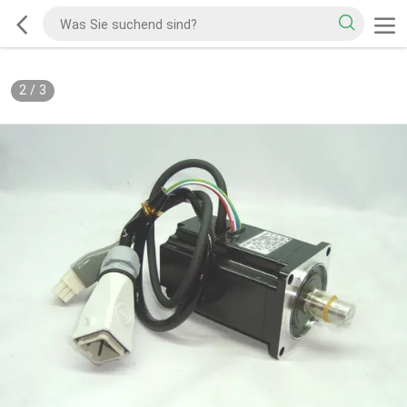
2
/
3