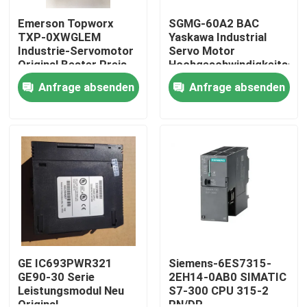
Emerson Topworx
SGMG-60A2 BAC
TXP-0XWGLEM
Yaskawa Industrial
Industrie-Servomotor
Servo Motor
Original Bester Preis
Hochgeschwindigkeitsse
6000W
Anfrage absenden
Anfrage absenden
Haus
Produkte
GE IC693PWR321
Siemens-6ES7315-
GE90-30 Serie
2EH14-0AB0 SIMATIC
Leistungsmodul Neu
S7-300 CPU 315-2
Über uns
Original
PN/DP