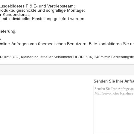
ausgebildetes F & E- und Vertriebsteam;
odukte, geschickte und sorgfältige Montage;
er Kundendienst;
it individueller Einstellung geliefert werden.
ieferung.
?
ür Online-Anfragen von überseeischen Benutzern. Bitte kontaktieren Sie
,
,
HC-PQ053BG2
Kleiner industrieller Servomotor HF-JP3534
240m/min Bedienungsfe
Senden Sie Ihre Anfra