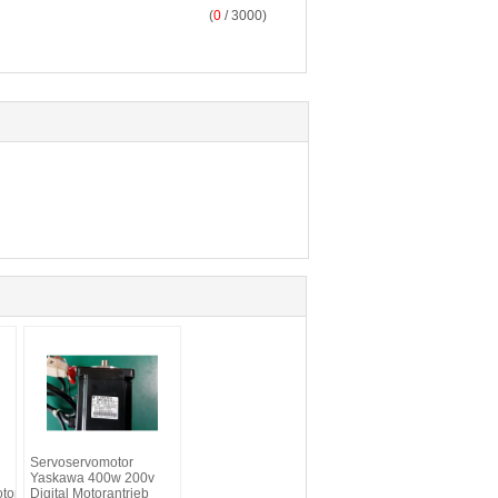
(
0
/ 3000)
Servoservomotor
Yaskawa 400w 200v
tor
Digital Motorantrieb