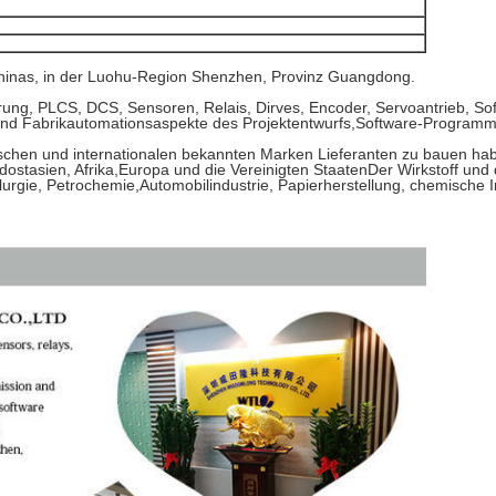
Chinas, in der Luohu-Region Shenzhen, Provinz Guangdong.
rung, PLCS, DCS, Sensoren, Relais, Dirves, Encoder, Servoantrieb, Soft
nd Fabrikautomationsaspekte des Projektentwurfs,Software-Programmi
schen und internationalen bekannten Marken Lieferanten zu bauen ha
ostasien, Afrika,Europa und die Vereinigten StaatenDer Wirkstoff und
rgie, Petrochemie,Automobilindustrie, Papierherstellung, chemische In