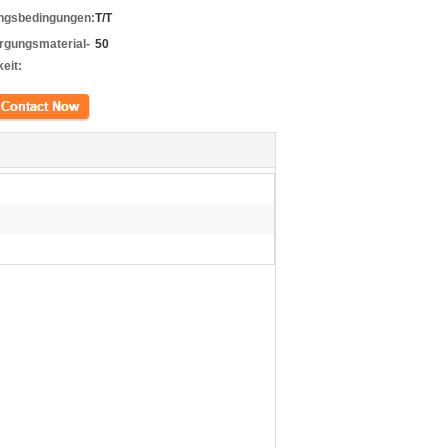
ngsbedingungen:
T/T
rgungsmaterial-
50
eit:
kt