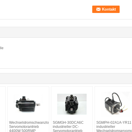
lle
Wechselstromschwanzloser
SGMGH-30DCA6C
SGMPH-02A1A-YR11
Servomotorantrieb
industrieller DC-
industrieller
4400W 500RMP
Servomotorantrieb
Wechselstromservomo