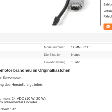
Zahlu
Verso
Fähigk
Konta
Modellnummer:
SGMM-B3SF13
Die Situation:
Neues
Gewährleistung:
1 Jahr
otor brandneu im Originalkästchen
i Servomotor
g des Herstellers geliefert.
normen, 24 VDC (10 W, 20 W)
P/R Inkremental Encoder
lachem Sitz