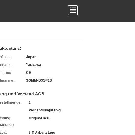
uktdetails:
ftsort:
Japan
enname:
Yaskawa
izierung:
CE
lnummer:
SGMM-B3SF13
ung und Versand AGB:
estellmenge:
1
Verhandlungsfähig
ckung
Original neu
mationen:
zeit:
5-8 Arbeitstage