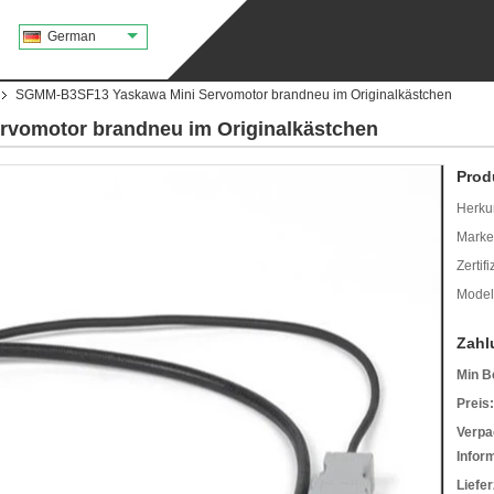
German
SGMM-B3SF13 Yaskawa Mini Servomotor brandneu im Originalkästchen
vomotor brandneu im Originalkästchen
Prod
Herkun
Mark
Zertif
Model
Zahl
Min B
Preis:
Verpa
Infor
Liefer