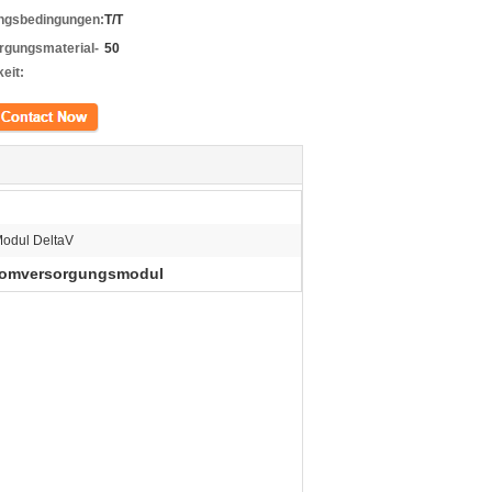
ngsbedingungen:
T/T
rgungsmaterial-
50
eit:
kt
Modul DeltaV
romversorgungsmodul