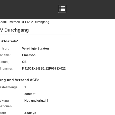
odul Emerson DELTA V Durchgang
 V Durchgang
uktdetails:
ftsort:
Vereinigte Staaten
enname:
Emerson
izierung:
CE
lnummer:
KJ1501X1-BB1 12P0678X022
ung und Versand AGB:
estellmenge:
1
contact
ckung
Neu und origainl
mationen:
zeit:
3-5days