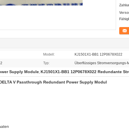
Zahlu
Verso
Fähigk
Konta
Modell:
KJ1501X1-BB1 12P0678X022
22
Typ:
Überflüssiges Stromversorgungs-
ower Supply Module
KJ1501X1-BB1 12P0678X022 Redundante St
,
DELTA V Passthrough Redundant Power Supply Modul
aaten