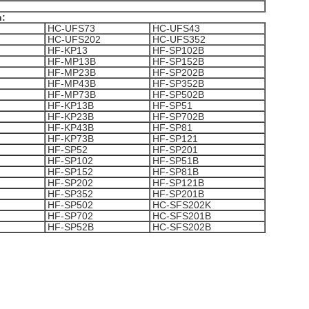
n:
HC-UFS73
HC-UFS43
HC-UFS202
HC-UFS352
HF-KP13
HF-SP102B
HF-MP13B
HF-SP152B
HF-MP23B
HF-SP202B
HF-MP43B
HF-SP352B
HF-MP73B
HF-SP502B
HF-KP13B
HF-SP51
HF-KP23B
HF-SP702B
HF-KP43B
HF-SP81
HF-KP73B
HF-SP121
HF-SP52
HF-SP201
HF-SP102
HF-SP51B
HF-SP152
HF-SP81B
HF-SP202
HF-SP121B
HF-SP352
HF-SP201B
HF-SP502
HC-SFS202K
HF-SP702
HC-SFS201B
HF-SP52B
HC-SFS202B