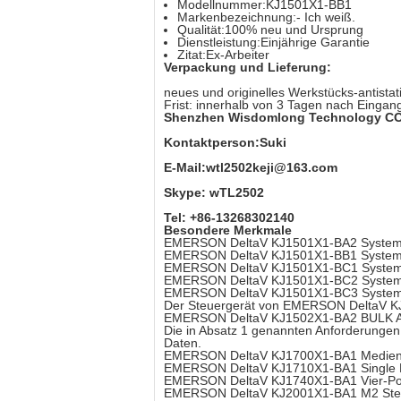
Modellnummer:
KJ1501X1-BB1
Markenbezeichnung:
- Ich weiß.
Qualität:
100% neu und Ursprung
Dienstleistung:
Einjährige Garantie
Zitat:
Ex-Arbeiter
Verpackung und Lieferung:
neues und originelles Werkstücks-antistat
Frist: innerhalb von 3 Tagen nach Eingan
Shenzhen Wisdomlong Technology CO.
Kontaktperson:Suki
E-Mail:wtl2502keji@163.com
Skype: wTL2502
Tel: +86-13268302140
Besondere Merkmale
EMERSON DeltaV KJ1501X1-BA2 Systems
EMERSON DeltaV KJ1501X1-BB1 System 
EMERSON DeltaV KJ1501X1-BC1 System Du
EMERSON DeltaV KJ1501X1-BC2 System 
EMERSON DeltaV KJ1501X1-BC3 System 
Der Steuergerät von EMERSON DeltaV 
EMERSON DeltaV KJ1502X1-BA2 BULK AC
Die in Absatz 1 genannten Anforderungen ge
Daten.
EMERSON DeltaV KJ1700X1-BA1 Medien
EMERSON DeltaV KJ1710X1-BA1 Single 
EMERSON DeltaV KJ1740X1-BA1 Vier-Port
EMERSON DeltaV KJ2001X1-BA1 M2 Ste