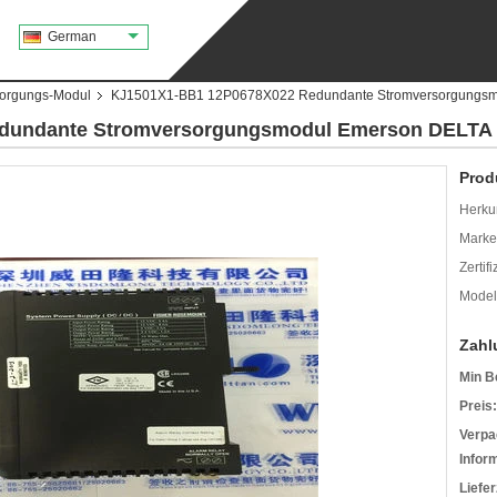
German
sorgungs-Modul
KJ1501X1-BB1 12P0678X022 Redundante Stromversorgungsm
dundante Stromversorgungsmodul Emerson DELTA
Prod
Herkun
Mark
Zertif
Model
Zahl
Min B
Preis:
Verpa
Infor
Liefer