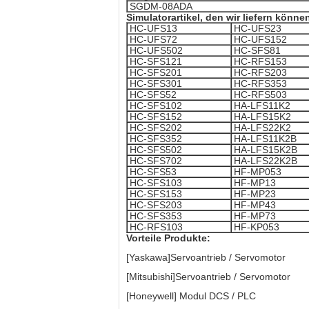
SGDM-08ADA
Simulatorartikel, den wir liefern könne
HC-UFS13
HC-UFS23
HC-UFS72
HC-UFS152
HC-UFS502
HC-SFS81
HC-SFS121
HC-RFS153
HC-SFS201
HC-RFS203
HC-SFS301
HC-RFS353
HC-SFS52
HC-RFS503
HC-SFS102
HA-LFS11K2
HC-SFS152
HA-LFS15K2
HC-SFS202
HA-LFS22K2
HC-SFS352
HA-LFS11K2B
HC-SFS502
HA-LFS15K2B
HC-SFS702
HA-LFS22K2B
HC-SFS53
HF-MP053
HC-SFS103
HF-MP13
HC-SFS153
HF-MP23
HC-SFS203
HF-MP43
HC-SFS353
HF-MP73
HC-RFS103
HF-KP053
Vorteile Produkte:
[Yaskawa]Servoantrieb / Servomotor
[Mitsubishi]Servoantrieb / Servomotor
[Honeywell] Modul DCS / PLC