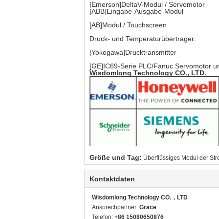
[Emerson]DeltaV-Modul / Servomotor
[ABB]Eingabe-Ausgabe-Modul
[AB]Modul / Touchscreen
Druck- und Temperaturübertrager.
[Yokogawa]Drucktransmitter
[GE]IC69-Serie PLC/Fanuc Servomotor un
Wisdomlong Technology CO., LTD.
Größe und Tag:
Überflüssiges Modul der S
Kontaktdaten
Wisdomlong Technology CO.，LTD
Ansprechpartner:
Grace
Telefon:
+86 15080650876