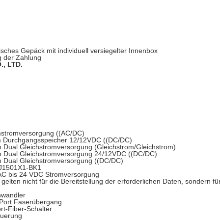
isches Gepäck mit individuell versiegelter Innenbox
g der Zahlung
, LTD.
tromversorgung ((AC/DC)
Durchgangsspeicher 12/12VDC ((DC/DC)
al Gleichstromversorgung (Gleichstrom/Gleichstrom)
Dual Gleichstromversorgung 24/12VDC ((DC/DC)
Dual Gleichstromversorgung ((DC/DC)
KJ1501X1-BK1
 bis 24 VDC Stromversorgung
lten nicht für die Bereitstellung der erforderlichen Daten, sondern für
wandler
Port Faserübergang
-Fiber-Schalter
uerung