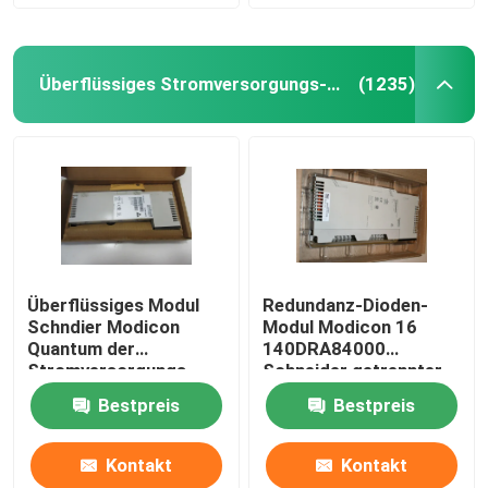
Überflüssiges Stromversorgungs-Modul
(1235)
Überflüssiges Modul
Redundanz-Dioden-
Schndier Modicon
Modul Modicon 16
Quantum der
140DRA84000
Stromversorgungs-
Schneider getrennter
140DRC83000
Ertrag
Bestpreis
Bestpreis
Input/Output
Kontakt
Kontakt