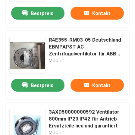
Bestpreis
Kontakt
Fabrik-Ausflug
Qualitätskontrolle
R4E355-RM03-05 Deutschland
EBMPAPST AC
Zentrifugalventilator für ABB
Treten Sie mit uns in Verbindung
ACS800 Neues Original
MOQ：1
Fordern Sie ein Zitat
Bestpreis
Kontakt
Industrieller Servomotor
3AXD50000000592 Ventilator
Industrielle Servo-Antriebe
800mm IP20 IP42 für Antrieb
Ersatzteile neu und garantiert
Wechselstromservoverstärker
MOQ：1