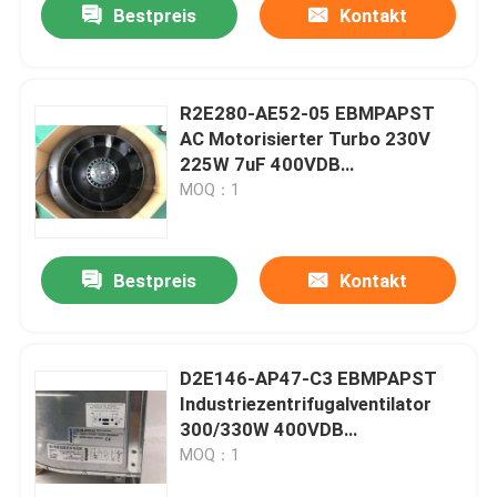
Bestpreis
Kontakt
R2E280-AE52-05 EBMPAPST
AC Motorisierter Turbo 230V
225W 7uF 400VDB
Zentrifugalkühlventilator
MOQ：1
Bestpreis
Kontakt
Haus
D2E146-AP47-C3 EBMPAPST
Industriezentrifugalventilator
Produkte
300/330W 400VDB
2050/2550RPM 230V Neues
MOQ：1
Über uns