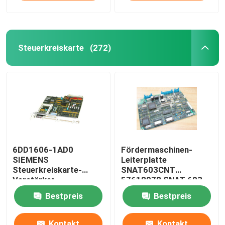
Steuerkreiskarte
(272)
6DD1606-1AD0
Fördermaschinen-
SIEMENS
Leiterplatte
Steuerkreiskarte-
SNAT603CNT
Verstärker-
57618078 SNAT 603
Leiterplatte PT20M
CNT 61007041 Steuer
Bestpreis
Bestpreis
32MHz
Kontakt
Kontakt