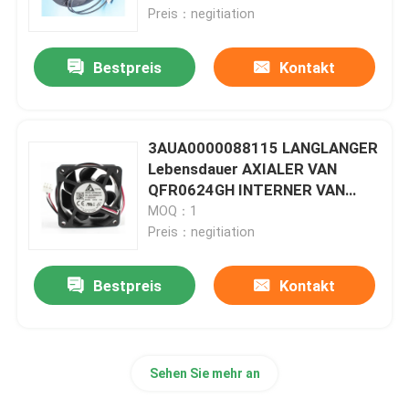
Preis：negitiation
Überflüssiges Stromversorgungs-Modul
Bestpreis
Kontakt
Steuerkreiskarte
3AUA0000088115 LANGLANGER
Digital ich O-Modul
Lebensdauer AXIALER VAN
QFR0624GH INTERNER VAN
24VDC
MOQ：1
Variabler Frequenzumrichter
Preis：negitiation
Druck-Temperaturgeber
Bestpreis
Kontakt
Modicon Quantum-SPS
Sehen Sie mehr an
HMI-Touch Screen