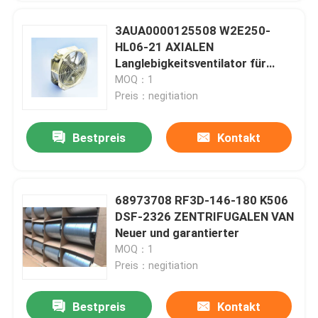
3AUA0000125508 W2E250-
HL06-21 AXIALEN
Langlebigkeitsventilator für
Antriebsteile
MOQ：1
Preis：negitiation
Bestpreis
Kontakt
68973708 RF3D-146-180 K506
DSF-2326 ZENTRIFUGALEN VAN
Neuer und garantierter
MOQ：1
Preis：negitiation
Bestpreis
Kontakt