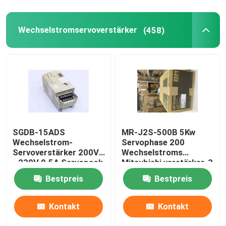
Wechselstromservoverstärker
(458)
SGDB-15ADS
MR-J2S-500B 5Kw
Wechselstrom-
Servophase 200
Servoverstärker 200V
Wechselstroms
- 230V 9.5A Servopack
Mitsubishi verstärker-3
gab 10 Ampere ein
bis 230VAC 50/60Hz
Bestpreis
Bestpreis
Kontakt
Kontakt