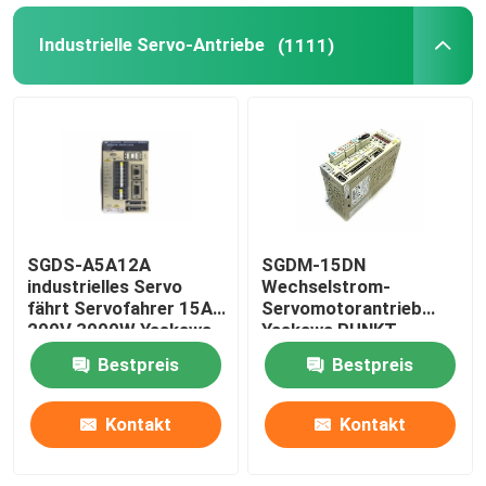
Industrielle Servo-Antriebe
(1111)
SGDS-A5A12A
SGDM-15DN
industrielles Servo
Wechselstrom-
fährt Servofahrer 15A
Servomotorantrieb
200V 3000W Yaskawa
Yaskawa PUNKT
Servopack 0,5
Bestpreis
Bestpreis
Amperes 32
Kontakt
Kontakt