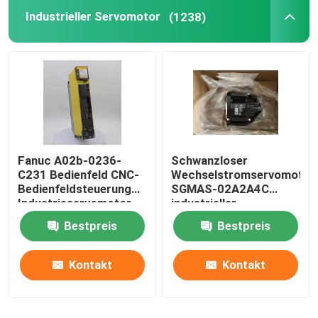
Industrieller Servomotor
(1238)
Fanuc A02b-0236-
Schwanzloser
C231 Bedienfeld CNC-
Wechselstromservomotor
Bedienfeldsteuerung
SGMAS-02A2A4C
Industrieservomotor
industrieller
Servomotor200w 200V
Bestpreis
Bestpreis
Kontakt
Kontakt