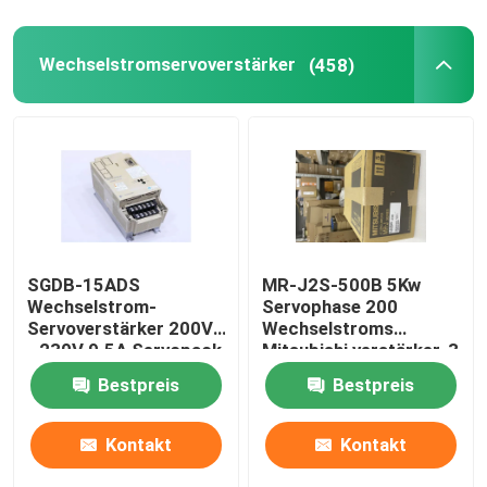
Wechselstromservoverstärker
(458)
SGDB-15ADS
MR-J2S-500B 5Kw
Wechselstrom-
Servophase 200
Servoverstärker 200V
Wechselstroms
- 230V 9.5A Servopack
Mitsubishi verstärker-3
gab 10 Ampere ein
bis 230VAC 50/60Hz
Bestpreis
Bestpreis
Kontakt
Kontakt