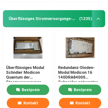
Überflüssiges Stromversorgungs-Modul
(1235)
Überflüssiges Modul
Redundanz-Dioden-
Schndier Modicon
Modul Modicon 16
Quantum der
140DRA84000
Stromversorgungs-
Schneider getrennter
140DRC83000
Ertrag
Bestpreis
Bestpreis
Input/Output
Kontakt
Kontakt