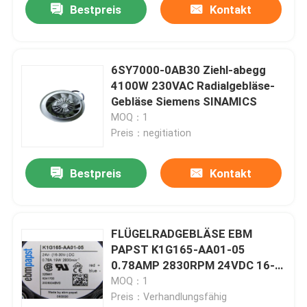
Bestpreis
Kontakt
6SY7000-0AB30 Ziehl-abegg
4100W 230VAC Radialgebläse-
Gebläse Siemens SINAMICS
MOQ：1
Preis：negitiation
Bestpreis
Kontakt
Haus
FLÜGELRADGEBLÄSE EBM
PAPST K1G165-AA01-05
Produkte
0.78AMP 2830RPM 24VDC 16-
30VDC 19W
MOQ：1
Preis：Verhandlungsfähig
Über uns