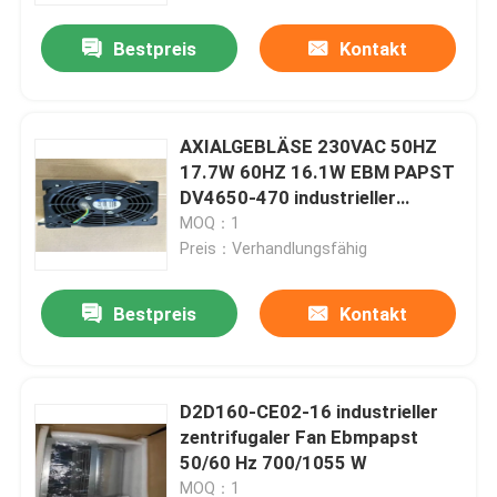
Bestpreis
Kontakt
Fabrik-Ausflug
Qualitätskontrolle
AXIALGEBLÄSE 230VAC 50HZ
17.7W 60HZ 16.1W EBM PAPST
DV4650-470 industrieller
Treten Sie mit uns in Verbindung
zentrifugaler Fan
MOQ：1
Preis：Verhandlungsfähig
Fordern Sie ein Zitat
Bestpreis
Kontakt
Industrieller Servomotor
D2D160-CE02-16 industrieller
Industrielle Servo-Antriebe
zentrifugaler Fan Ebmpapst
50/60 Hz 700/1055 W
Wechselstromservoverstärker
MOQ：1