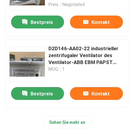
Preis：Negotiated
Überflüssiges Stromversorgungs-Modul
Bestpreis
Kontakt
Steuerkreiskarte
D2D146-AA02-22 industrieller
Digital ich O-Modul
zentrifugaler Ventilator des
Ventilator-ABB EBM PAPST
230V 0.81A 290W 2250RPM
MOQ：1
Variabler Frequenzumrichter
Druck-Temperaturgeber
Bestpreis
Kontakt
Modicon Quantum-SPS
Sehen Sie mehr an
HMI-Touch Screen