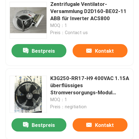
Zentrifugale Ventilator-
Versammlung D2D160-BE02-11
ABB für Inverter ACS800
MOQ：1
Preis：Contact us
Bestpreis
Kontakt
K3G250-RR17-H9 400VAC 1.15A
überflüssiges
Stromversorgungs-Modul
Deutschland Ebmpapst
MOQ：1
Preis：negitiation
Bestpreis
Kontakt