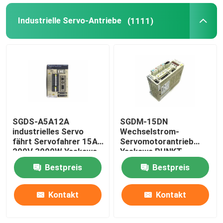
Industrielle Servo-Antriebe
(1111)
SGDS-A5A12A
SGDM-15DN
industrielles Servo
Wechselstrom-
fährt Servofahrer 15A
Servomotorantrieb
200V 3000W Yaskawa
Yaskawa PUNKT
Servopack 0,5
Bestpreis
Bestpreis
Amperes 32
Kontakt
Kontakt