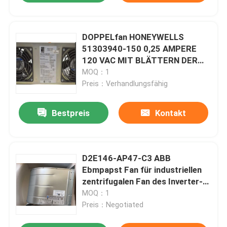
DOPPELfan HONEYWELLS
51303940-150 0,25 AMPERE
120 VAC MIT BLÄTTERN DER
WARNUNGS-3 3100 U/MIN
MOQ：1
Preis：Verhandlungsfähig
Bestpreis
Kontakt
D2E146-AP47-C3 ABB
Ebmpapst Fan für industriellen
zentrifugalen Fan des Inverter-
ACS800
MOQ：1
Preis：Negotiated