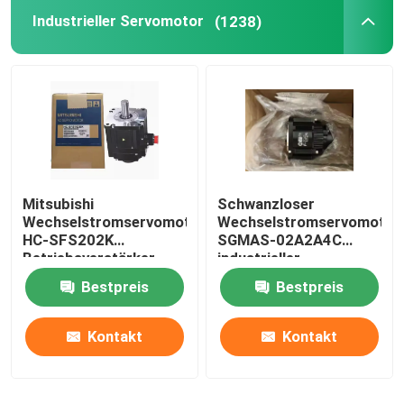
Industrieller Servomotor
(1238)
Mitsubishi
Schwanzloser
Wechselstromservomotor
Wechselstromservomotor
HC-SFS202K
SGMAS-02A2A4C
Betriebsverstärker
industrieller
Industrieservomotor
Servomotor200w 200V
Bestpreis
Bestpreis
Kontakt
Kontakt