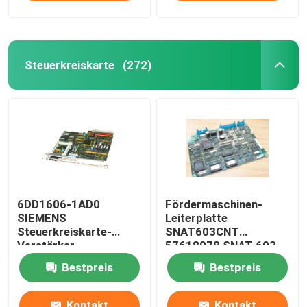
Steuerkreiskarte
(272)
6DD1606-1AD0
Fördermaschinen-
SIEMENS
Leiterplatte
Steuerkreiskarte-
SNAT603CNT
Verstärker-
57618078 SNAT 603
Leiterplatte PT20M
CNT 61007041 Steuer
Bestpreis
Bestpreis
32MHz
Kontakt
Kontakt