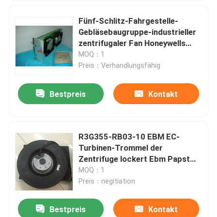
Fünf-Schlitz-Fahrgestelle-
Gebläsebaugruppe-industrieller
zentrifugaler Fan Honeywells
51400646-100 TDC 3000
MOQ：1
Preis：Verhandlungsfähig
Bestpreis
Kontakt
R3G355-RB03-10 EBM EC-
Turbinen-Trommel der
Zentrifuge lockert Ebm Papst
PLM auf
MOQ：1
Preis：negitiation
Bestpreis
Kontakt