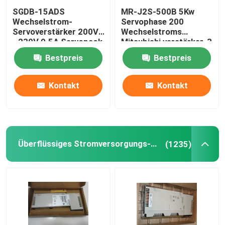
SGDB-15ADS
MR-J2S-500B 5Kw
Wechselstrom-
Servophase 200
Servoverstärker 200V
Wechselstroms
- 230V 9.5A Servopack
Mitsubishi verstärker-3
gab 10 Ampere ein
bis 230VAC 50/60Hz
Bestpreis
Bestpreis
Kontakt
Kontakt
Überflüssiges Stromversorgungs-Modul
(1235)