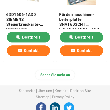
6DD1606-1AD0
Fördermaschinen-
SIEMENS
Leiterplatte
Steuerkreiskarte-
SNAT603CNT
Verstärker-
57618078 SNAT 603
Leiterplatte PT20M
CNT 61007041 Steuer
Bestpreis
Bestpreis
32MHz
Kontakt
Kontakt
Sehen Sie mehr an
Startseite
Über uns
Kontakt
Desktop Site
Sitemap
Privacy Policy