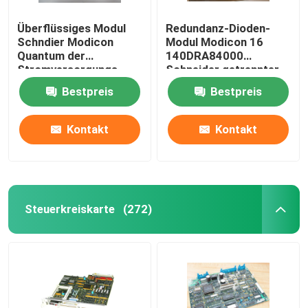
Überflüssiges Modul
Redundanz-Dioden-
Schndier Modicon
Modul Modicon 16
Quantum der
140DRA84000
Stromversorgungs-
Schneider getrennter
140DRC83000
Ertrag
Bestpreis
Bestpreis
Input/Output
Kontakt
Kontakt
Steuerkreiskarte
(272)