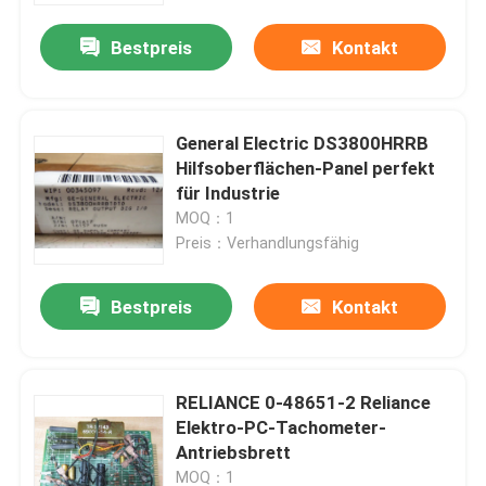
Bestpreis
Kontakt
Fabrik-Ausflug
Qualitätskontrolle
General Electric DS3800HRRB
Hilfsoberflächen-Panel perfekt
für Industrie
Treten Sie mit uns in Verbindung
MOQ：1
Preis：Verhandlungsfähig
Fordern Sie ein Zitat
Bestpreis
Kontakt
Industrieller Servomotor
RELIANCE 0-48651-2 Reliance
Industrielle Servo-Antriebe
Elektro-PC-Tachometer-
Antriebsbrett
Wechselstromservoverstärker
MOQ：1