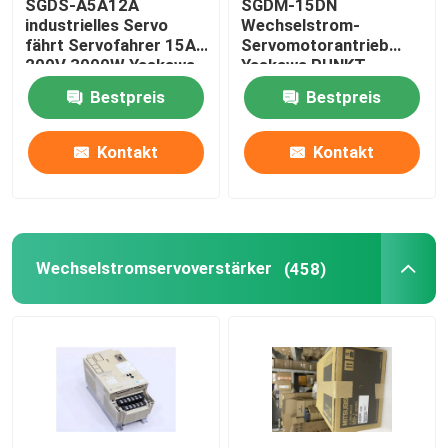
SGDS-A5A12A
SGDM-15DN
industrielles Servo
Wechselstrom-
fährt Servofahrer 15A
Servomotorantrieb
200V 3000W Yaskawa
Yaskawa PUNKT
Servopack 0,5
Bestpreis
Bestpreis
Amperes 32
Kontakt
Kontakt
Wechselstromservoverstärker
(458)