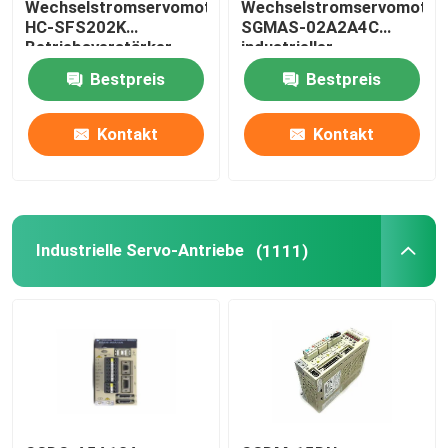
Wechselstromservomotor
Wechselstromservomotor
HC-SFS202K
SGMAS-02A2A4C
Betriebsverstärker
industrieller
Industrieservomotor
Servomotor200w 200V
Bestpreis
Bestpreis
Kontakt
Kontakt
Industrielle Servo-Antriebe
(1111)