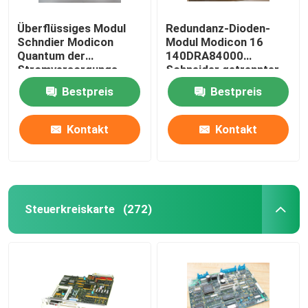
Überflüssiges Modul
Redundanz-Dioden-
Schndier Modicon
Modul Modicon 16
Quantum der
140DRA84000
Stromversorgungs-
Schneider getrennter
140DRC83000
Ertrag
Bestpreis
Bestpreis
Input/Output
Kontakt
Kontakt
Steuerkreiskarte
(272)