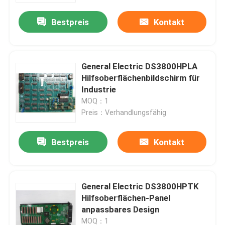
Bestpreis
Kontakt
Fabrik-Ausflug
Qualitätskontrolle
General Electric DS3800HPLA
Hilfsoberflächenbildschirm für
Industrie
Treten Sie mit uns in Verbindung
MOQ：1
Preis：Verhandlungsfähig
Fordern Sie ein Zitat
Bestpreis
Kontakt
Industrieller Servomotor
General Electric DS3800HPTK
Industrielle Servo-Antriebe
Hilfsoberflächen-Panel
anpassbares Design
Wechselstromservoverstärker
MOQ：1