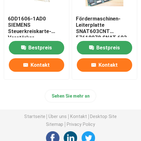
6DD1606-1AD0
Fördermaschinen-
SIEMENS
Leiterplatte
Steuerkreiskarte-
SNAT603CNT
Verstärker-
57618078 SNAT 603
Leiterplatte PT20M
CNT 61007041 Steuer
Bestpreis
Bestpreis
32MHz
Kontakt
Kontakt
Sehen Sie mehr an
Startseite
Über uns
Kontakt
Desktop Site
Sitemap
Privacy Policy