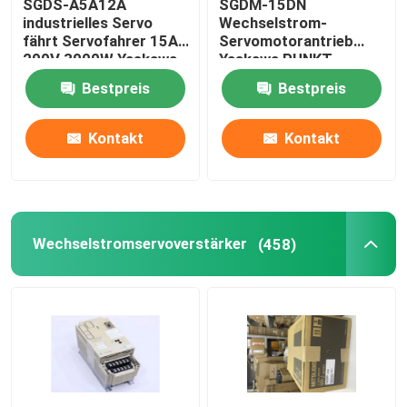
SGDS-A5A12A
SGDM-15DN
industrielles Servo
Wechselstrom-
fährt Servofahrer 15A
Servomotorantrieb
200V 3000W Yaskawa
Yaskawa PUNKT
Servopack 0,5
Bestpreis
Bestpreis
Amperes 32
Kontakt
Kontakt
Wechselstromservoverstärker
(458)