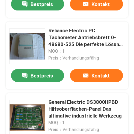
Bestpreis
Kontakt
Reliance Electric PC
Tachometer Antriebsbrett 0-
48680-525 Die perfekte Lösung
für Ihr Unternehmen
MOQ：1
Preis：Verhandlungsfähig
Bestpreis
Kontakt
Haus
General Electric DS3800HPBD
Hilfsoberflächen-Panel Das
Produkte
ultimative industrielle Werkzeug
MOQ：1
Preis：Verhandlungsfähig
Über uns