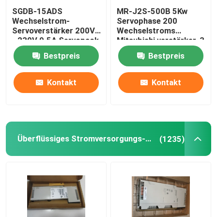
SGDB-15ADS
MR-J2S-500B 5Kw
Wechselstrom-
Servophase 200
Servoverstärker 200V
Wechselstroms
- 230V 9.5A Servopack
Mitsubishi verstärker-3
gab 10 Ampere ein
bis 230VAC 50/60Hz
Bestpreis
Bestpreis
Kontakt
Kontakt
Überflüssiges Stromversorgungs-Modul
(1235)