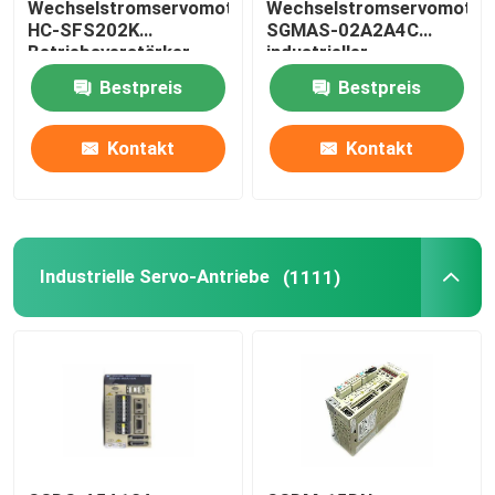
Wechselstromservomotor
Wechselstromservomotor
HC-SFS202K
SGMAS-02A2A4C
Betriebsverstärker
industrieller
Industrieservomotor
Servomotor200w 200V
Bestpreis
Bestpreis
Kontakt
Kontakt
Industrielle Servo-Antriebe
(1111)