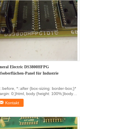
neral Electric DS3800HFPG
lfsoberflächen-Panel für Industrie
*::before, *::after {box-sizing: border-box;}*
argin: 0;}html, body {height: 100%;}body
ne...
Kontakt