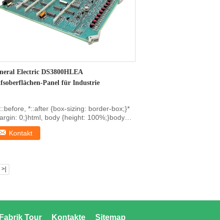
neral Electric DS3800HLEA
lfsoberflächen-Panel für Industrie
*::before, *::after {box-sizing: border-box;}*
argin: 0;}html, body {height: 100%;}body
ne...
Kontakt
>|
Fabrik Tour
Kontakte
Sitemap