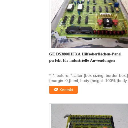
GE DS3800HFXA Hilfsoberflächen-Panel
perfekt für industrielle Anwendungen
*, *::before, *::after {box-sizing: border-box;
{margin: 0;}html, body {height: 100%;}body
{line...
Kontakt