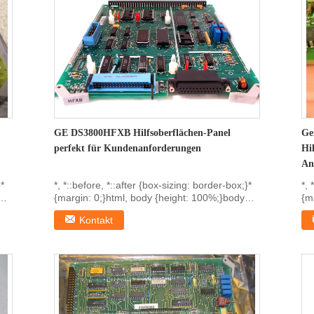
GE DS3800HFXB Hilfsoberflächen-Panel
Ge
perfekt für Kundenanforderungen
Hi
An
}*
*, *::before, *::after {box-sizing: border-box;}*
*, 
{margin: 0;}html, body {height: 100%;}body
{m
{line...
{li
Kontakt