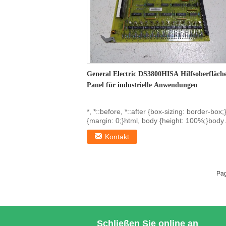
General Electric DS3800HISA Hilfsoberfläch
Panel für industrielle Anwendungen
*, *::before, *::after {box-sizing: border-box;
{margin: 0;}html, body {height: 100%;}body
{line...
Kontakt
Pag
Schließen Sie online an