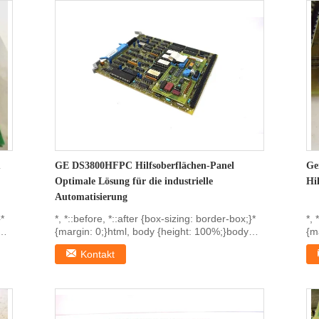
m
GE DS3800HFPC Hilfsoberflächen-Panel
Ge
Optimale Lösung für die industrielle
Hi
Automatisierung
}*
*, *::before, *::after {box-sizing: border-box;}*
*, 
{margin: 0;}html, body {height: 100%;}body
{m
{line...
{li
Kontakt