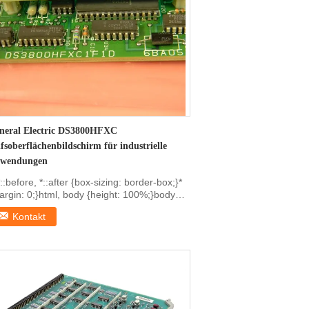
neral Electric DS3800HFXC
lfsoberflächenbildschirm für industrielle
wendungen
*::before, *::after {box-sizing: border-box;}*
argin: 0;}html, body {height: 100%;}body
ne...
Kontakt