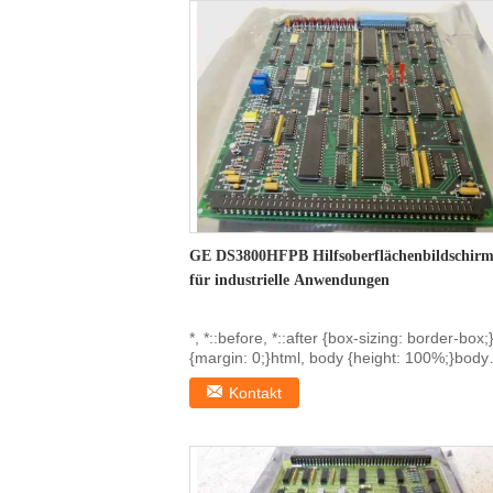
GE DS3800HFPB Hilfsoberflächenbildschir
für industrielle Anwendungen
*, *::before, *::after {box-sizing: border-box;
{margin: 0;}html, body {height: 100%;}body
{line...
Kontakt