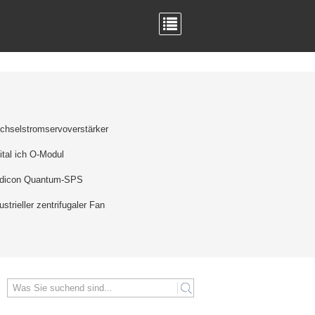
chselstromservoverstärker
ital ich O-Modul
dicon Quantum-SPS
ustrieller zentrifugaler Fan
search