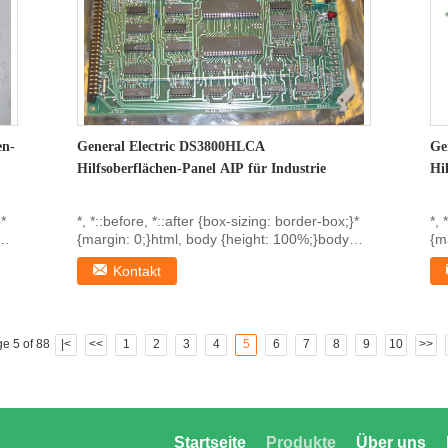
en-
General Electric DS3800HLCA
Ge
Hilfsoberflächen-Panel AIP für Industrie
Hi
}*
*, *::before, *::after {box-sizing: border-box;}*
*, 
{margin: 0;}html, body {height: 100%;}body
{m
{line...
{li
Kontakt
e 5 of 88
|<
<<
1
2
3
4
5
6
7
8
9
10
>>
Startseite
Produkte
Über uns